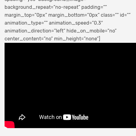
background_repeat=”no-repeat” padding=””
margin_top=”0px” margin_bottom=”0px” class=”” id=””
animation_type=”” animation_speed=”0.3″
animation_direction=”left” hide_on_mobile=”no”
center_content=”no” min_height=”none”]