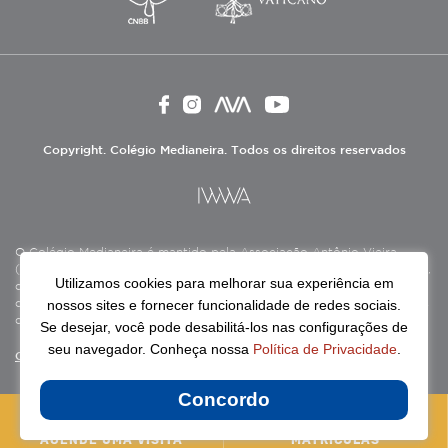
Copyright. Colégio Medianeira. Todos os direitos reservados
O Colégio Medianeira é mantido pela Associação Antônio Vieira
(ASAV), instituição de direito privado sem fins lucrativos, filantrópica,
Utilizamos cookies para melhorar sua experiência em
de natureza educativa, cultural, assistencial e beneficente, certificada
nossos sites e fornecer funcionalidade de redes sociais.
como Entidade Beneficente de Assistência Social (CEBAS), nas áreas
de educação e assistência social.
Se desejar, você pode desabilitá-los nas configurações de
seu navegador. Conheça nossa
Política de Privacidade
.
Continue lendo
Concordo
AGENDE UMA VISITA
MATRÍCULAS