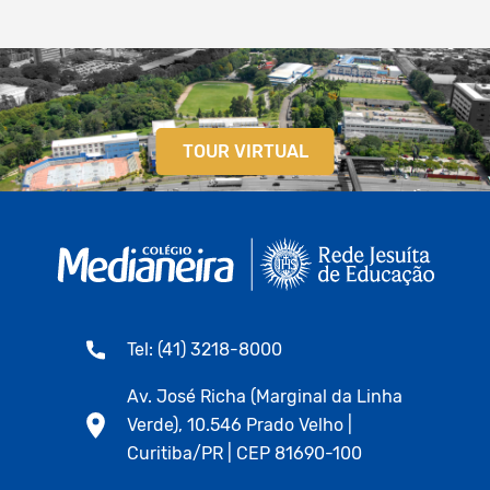
TOUR VIRTUAL
Tel: (41) 3218-8000
Av. José Richa (Marginal da Linha
Verde), 10.546 Prado Velho |
Curitiba/PR | CEP 81690-100