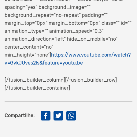
spacing=”yes” background_image=””
background_repeat=”no-repeat” padding=””
margin_top=”0px” margin_bottom=”0px” class=”” id=””
animation_type=”” animation_speed=”0.3″
animation_direction=”left” hide_on_mobile=”no”
center_content=”no”
min_height=”none”]
https://www.youtube.com/watch?
v=GvkJUves2ls&feature=youtu.be
[/fusion_builder_column][/fusion_builder_row]
[/fusion_builder_container]
Compartilhe: