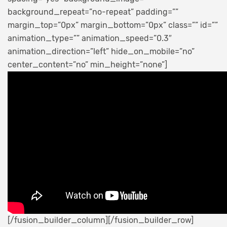
background_repeat=”no-repeat” padding=””
margin_top=”0px” margin_bottom=”0px” class=”” id=””
animation_type=”” animation_speed=”0.3″
animation_direction=”left” hide_on_mobile=”no”
center_content=”no” min_height=”none”]
[/fusion_builder_column][/fusion_builder_row]