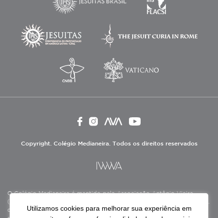
Copyright. Colégio Medianeira. Todos os direitos reservados
O Colégio Medianeira é mantido pela Associação Antônio Vieira
(ASAV), instituição de direito privado sem fins lucrativos, filantrópica,
Utilizamos cookies para melhorar sua experiência em
de natureza educativa, cultural, assistencial e beneficente, certificada