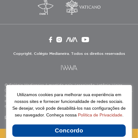
Copyright. Colégio Medianeira. Todos os direitos reservados
O Colégio Medianeira é mantido pela Associação Antônio Vieira
(ASAV), instituição de direito privado sem fins lucrativos, filantrópica,
Utilizamos cookies para melhorar sua experiência em
de natureza educativa, cultural, assistencial e beneficente, certificada
nossos sites e fornecer funcionalidade de redes sociais.
como Entidade Beneficente de Assistência Social (CEBAS), nas áreas
de educação e assistência social.
Se desejar, você pode desabilitá-los nas configurações de
seu navegador. Conheça nossa
Política de Privacidade
.
Continue lendo
Concordo