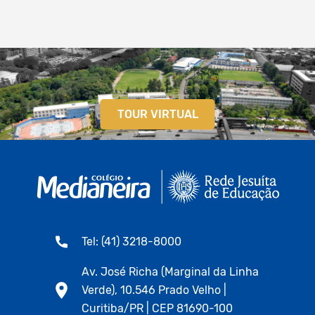
TOUR VIRTUAL
Tel: (41) 3218-8000
Av. José Richa (Marginal da Linha
Verde), 10.546 Prado Velho |
Curitiba/PR | CEP 81690-100