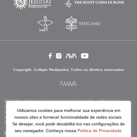
Copyright. Colégio Medianeira. Todos os direitos reservados
O Colégio Medianeira é mantido pela Associação Antônio Vieira
(ASAV), instituição de direito privado sem fins lucrativos, filantrópica,
Utilizamos cookies para melhorar sua experiência em
de natureza educativa, cultural, assistencial e beneficente, certificada
nossos sites e fornecer funcionalidade de redes sociais.
como Entidade Beneficente de Assistência Social (CEBAS), nas áreas
de educação e assistência social.
Se desejar, você pode desabilitá-los nas configurações de
seu navegador. Conheça nossa
Política de Privacidade
.
Continue lendo