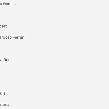
ra Gomes
gert
ardoso Ferrari
marães
rula
antana