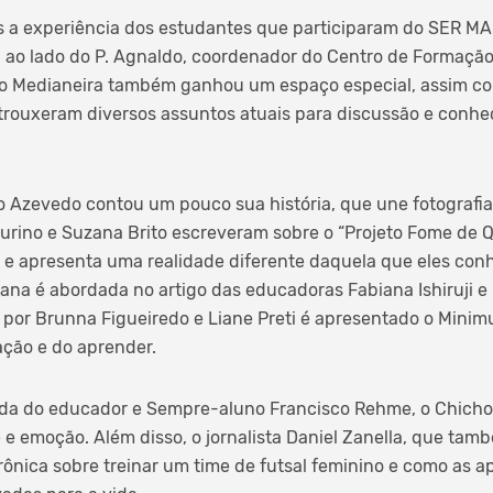
 a experiência dos estudantes que participaram do SER 
, ao lado do P. Agnaldo, coordenador do Centro de Formação C
io Medianeira também ganhou um espaço especial, assim co
trouxeram diversos assuntos atuais para discussão e conhe
Azevedo contou um pouco sua história, que une fotografia,
rino e Suzana Brito escreveram sobre o “Projeto Fome de Q
 e apresenta uma realidade diferente daquela que eles con
ana é abordada no artigo das educadoras Fabiana Ishiruji e 
o por Brunna Figueiredo e Liane Preti é apresentado o Min
ação e do aprender.
da do educador e Sempre-aluno Francisco Rehme, o Chicho
 e emoção. Além disso, o jornalista Daniel Zanella, que ta
ônica sobre treinar um time de futsal feminino e como as 