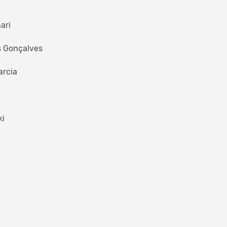
ari
s Gonçalves
arcia
ki