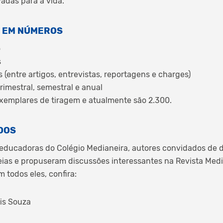
adas para a vida.
O EM NÚMEROS
o
s
(entre artigos, entrevistas, reportagens e charges)
trimestral, semestral e anual
exemplares de tiragem e atualmente são 2.300.
DOS
ducadoras do Colégio Medianeira, autores convidados de di
eias e propuseram discussões interessantes na Revista Me
 todos eles, confira:
is Souza