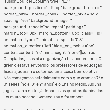
[fusion_builder_column type=”1_1″
background_position=”left top” background_color=””
border_size=”” border_color=”” border_style=”solid”
spacing=”yes” background_image=””
background_repeat=”no-repeat” padding=””
margin_top=”0px” margin_bottom=”0px” class=”” id=””
animation_type=”” animation_speed=”0.3″
animation_direction=”left” hide_on_mobile=”no”
center_content=”no” min_height=”none”][com as
Olimpíadas], mas aí a organização foi acontecendo. O
grêmio estava envolvido, os professores de educação
física ajudaram e se tornou uma coisa bem coletiva.
Nós começamos setorialmente com o que eram as 7ª e
8ª séries [hoje, 8º e 9º anos] e o Ensino Médio. Alguns
jogos eram à noite, já tínhamos as quadras iluminadas.
Foi muito bacana. Começou ali e foi embora.