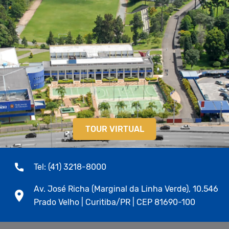
TOUR VIRTUAL
Tel: (41) 3218-8000
Av. José Richa (Marginal da Linha Verde), 10.546
Prado Velho | Curitiba/PR | CEP 81690-100