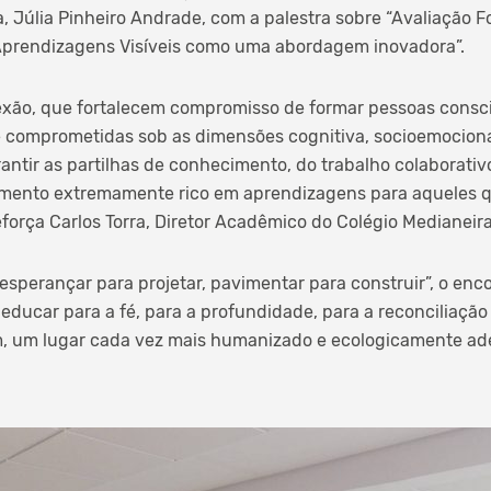
 Júlia Pinheiro Andrade, com a palestra sobre “Avaliação F
 Aprendizagens Visíveis como uma abordagem inovadora”.
lexão, que fortalecem compromisso de formar pessoas consc
e comprometidas sob as dimensões cognitiva, socioemocional 
rantir as partilhas de conhecimento, do trabalho colaborati
mento extremamente rico em aprendizagens para aqueles q
eforça Carlos Torra, Diretor Acadêmico do Colégio Medianeira
“esperançar para projetar, pavimentar para construir”, o enc
 educar para a fé, para a profundidade, para a reconciliação
im, um lugar cada vez mais humanizado e ecologicamente ad