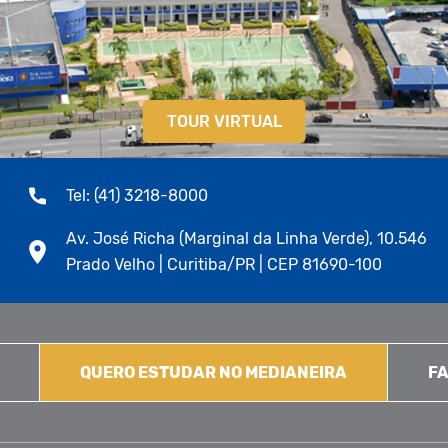
TOUR VIRTUAL
Tel: (41) 3218-8000
Av. José Richa (Marginal da Linha Verde), 10.546
Prado Velho | Curitiba/PR | CEP 81690-100
QUERO ESTUDAR NO MEDIANEIRA
FA