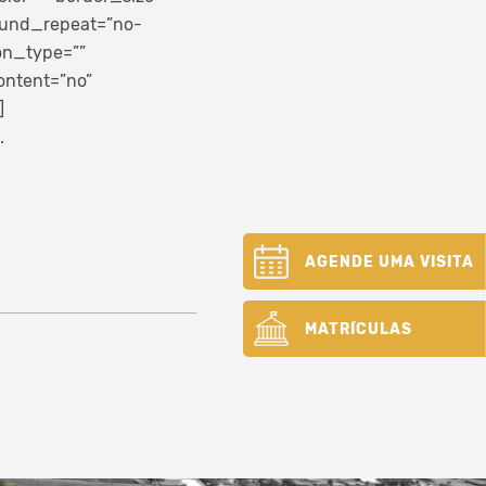
round_repeat=”no-
on_type=””
ontent=”no”
]
.
AGENDE UMA VISITA
MATRÍCULAS