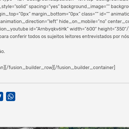
_style=”solid” spacing=”yes” background_image=”” backg
gin_top=”0px” margin_bottom=”0px” class=”” id=”” animati
animation_direction=”left” hide_on_mobile=”no” center_c
ion_youtube id=”Arnbyqkv6Hk” width=”600″ height=”350″/
ara conferir todos os sujeitos leitores entrevistados por nós
ão.
n][/fusion_builder_row][/fusion_builder_container]