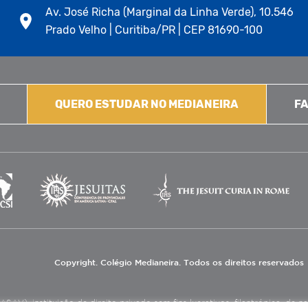
Av. José Richa (Marginal da Linha Verde), 10.546
Prado Velho | Curitiba/PR | CEP 81690-100
QUERO ESTUDAR NO MEDIANEIRA
FA
Copyright. Colégio Medianeira. Todos os direitos reservados
V), instituição de direito privado sem fins lucrativos, filantrópica, de natu