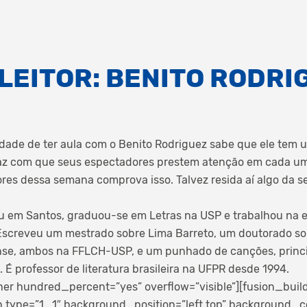
LEITOR: BENITO RODRI
dade de ter aula com o Benito Rodriguez sabe que ele tem um
 faz com que seus espectadores prestem atenção em cada um
tores dessa semana comprova isso. Talvez resida aí algo da s
u em Santos, graduou-se em Letras na USP e trabalhou na 
 Escreveu um mestrado sobre Lima Barreto, um doutorado so
nse, ambos na FFLCH-USP, e um punhado de canções, princ
. É professor de literatura brasileira na UFPR desde 1994.
ner hundred_percent=”yes” overflow=”visible”][fusion_buil
 type=”1_1″ background_position=”left top” background_co