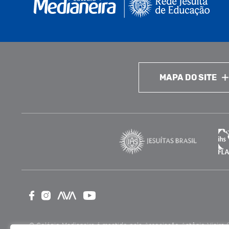
MAPA DO SITE
O Colégio Medianeira é mantido pela Associação Antônio Vieira (ASA