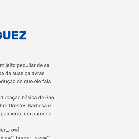
GUEZ
 jeito peculiar de se
a de suas palavras.
edução de que ele fala
educação básica de São
bre Orestes Barbosa e
ipalmente em parceria
der_row]
lor=”” border_size=””