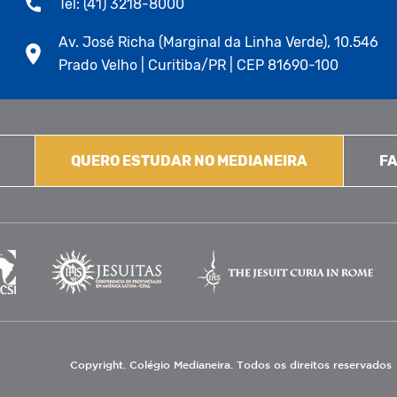
Tel: (41) 3218-8000
Av. José Richa (Marginal da Linha Verde), 10.546
Prado Velho | Curitiba/PR | CEP 81690-100
QUERO ESTUDAR NO MEDIANEIRA
FA
Copyright. Colégio Medianeira. Todos os direitos reservados