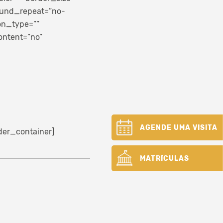
round_repeat=”no-
on_type=””
ontent=”no”
AGENDE UMA VISITA
der_container]
MATRÍCULAS