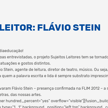
LEITOR: FLÁVIO STEIN
idiaeducação!
oas entrevistadas, o projeto Sujeitos Leitores tem se torna
atuações e gostos distintos.
 Stein, agente de leitura, diretor de teatro, músico. Ou seja,
a quem a palavra escrita e lida é sempre substrato imprescin
varam Flávio Stein – presença confirmada na FLIM 2012 – a
tras, das nossas artes.
ner hundred_percent=”yes” overflow=”visible”][fusion_buil
 type=”1_1″ background_position=”left top” background_co