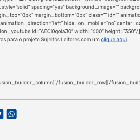
_style=”solid” spacing=”yes” background_image=”” backg
gin_top=”0px” margin_bottom=”0px” class=”” id=”” animati
animation_direction=”left” hide_on_mobile=”no” center_c
ion_youtube id=”AEOi0qolaJ0″ width=”600″ height=”350″/]
os para o projeto Sujeitos Leitores com um
clique aqui
.
/fusion_builder_column][/fusion_builder_row][/fusion_buil