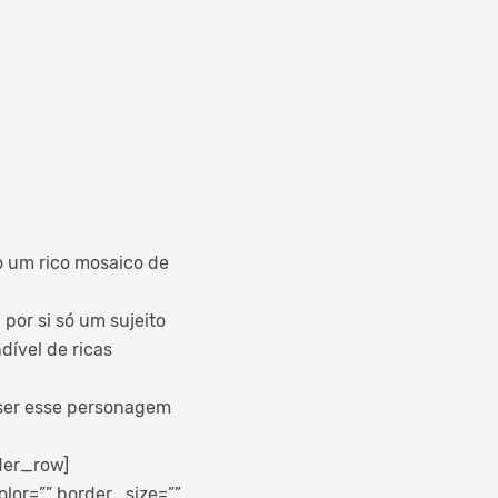
do um rico mosaico de
 por si só um sujeito
dível de ricas
 ser esse personagem
der_row]
lor=”” border_size=””