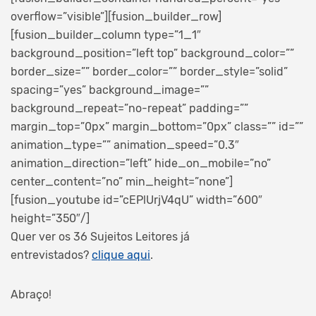
overflow=”visible”][fusion_builder_row]
[fusion_builder_column type=”1_1″
background_position=”left top” background_color=””
border_size=”” border_color=”” border_style=”solid”
spacing=”yes” background_image=””
background_repeat=”no-repeat” padding=””
margin_top=”0px” margin_bottom=”0px” class=”” id=””
animation_type=”” animation_speed=”0.3″
animation_direction=”left” hide_on_mobile=”no”
center_content=”no” min_height=”none”]
[fusion_youtube id=”cEPlUrjV4qU” width=”600″
height=”350″/]
Quer ver os 36 Sujeitos Leitores já
entrevistados?
clique aqui
.
Abraço!