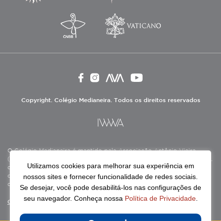
Copyright. Colégio Medianeira. Todos os direitos reservados
O Colégio Medianeira é mantido pela Associação Antônio Vieira
(ASAV), instituição de direito privado sem fins lucrativos, filantrópica,
Utilizamos cookies para melhorar sua experiência em
de natureza educativa, cultural, assistencial e beneficente, certificada
nossos sites e fornecer funcionalidade de redes sociais.
como Entidade Beneficente de Assistência Social (CEBAS), nas áreas
de educação e assistência social.
Se desejar, você pode desabilitá-los nas configurações de
seu navegador. Conheça nossa
Política de Privacidade
.
Continue lendo