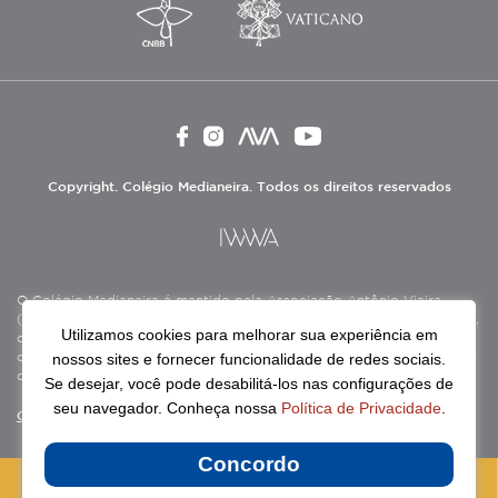
Copyright. Colégio Medianeira. Todos os direitos reservados
O Colégio Medianeira é mantido pela Associação Antônio Vieira
(ASAV), instituição de direito privado sem fins lucrativos, filantrópica,
Utilizamos cookies para melhorar sua experiência em
de natureza educativa, cultural, assistencial e beneficente, certificada
nossos sites e fornecer funcionalidade de redes sociais.
como Entidade Beneficente de Assistência Social (CEBAS), nas áreas
de educação e assistência social.
Se desejar, você pode desabilitá-los nas configurações de
seu navegador. Conheça nossa
Política de Privacidade
.
Continue lendo
Concordo