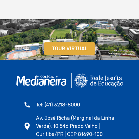
TOUR VIRTUAL
Tel: (41) 3218-8000
Av. José Richa (Marginal da Linha
Verde), 10.546 Prado Velho |
Curitiba/PR | CEP 81690-100