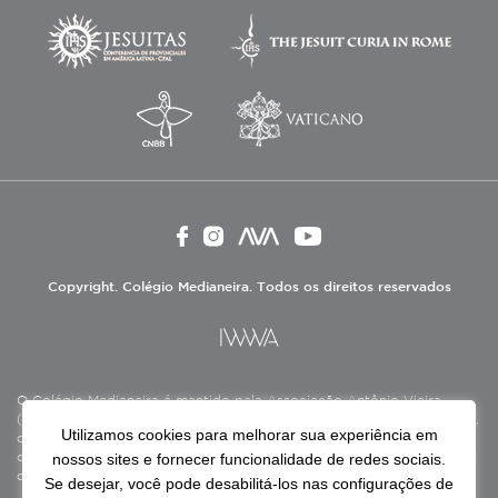
Copyright. Colégio Medianeira. Todos os direitos reservados
O Colégio Medianeira é mantido pela Associação Antônio Vieira
(ASAV), instituição de direito privado sem fins lucrativos, filantrópica,
Utilizamos cookies para melhorar sua experiência em
de natureza educativa, cultural, assistencial e beneficente, certificada
nossos sites e fornecer funcionalidade de redes sociais.
como Entidade Beneficente de Assistência Social (CEBAS), nas áreas
de educação e assistência social.
Se desejar, você pode desabilitá-los nas configurações de