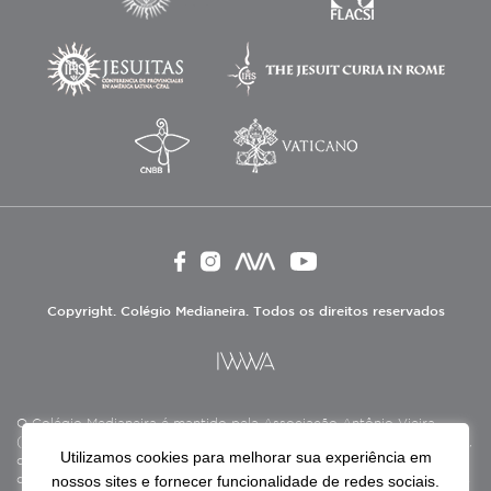
Copyright. Colégio Medianeira. Todos os direitos reservados
O Colégio Medianeira é mantido pela Associação Antônio Vieira
(ASAV), instituição de direito privado sem fins lucrativos, filantrópica,
Utilizamos cookies para melhorar sua experiência em
de natureza educativa, cultural, assistencial e beneficente, certificada
nossos sites e fornecer funcionalidade de redes sociais.
como Entidade Beneficente de Assistência Social (CEBAS), nas áreas