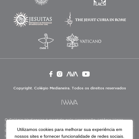
Copyright. Colégio Medianeira. Todos os direitos reservados
O Colégio Medianeira é mantido pela Associação Antônio Vieira
(ASAV), instituição de direito privado sem fins lucrativos, filantrópica,
Utilizamos cookies para melhorar sua experiência em
de natureza educativa, cultural, assistencial e beneficente, certificada
nossos sites e fornecer funcionalidade de redes sociais.
como Entidade Beneficente de Assistência Social (CEBAS), nas áreas