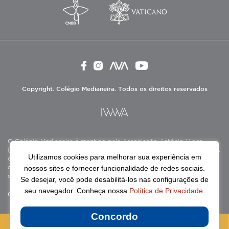
Copyright. Colégio Medianeira. Todos os direitos reservados
O Colégio Medianeira é mantido pela Associação Antônio Vieira
(ASAV), instituição de direito privado sem fins lucrativos, filantrópica,
Utilizamos cookies para melhorar sua experiência em
de natureza educativa, cultural, assistencial e beneficente, certificada
nossos sites e fornecer funcionalidade de redes sociais.
como Entidade Beneficente de Assistência Social (CEBAS), nas áreas
de educação e assistência social.
Se desejar, você pode desabilitá-los nas configurações de
seu navegador. Conheça nossa
Política de Privacidade
.
Continue lendo
Concordo