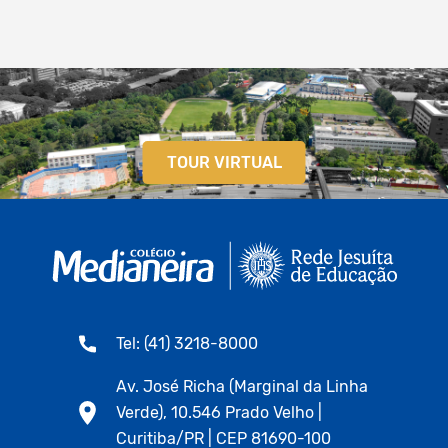
TOUR VIRTUAL
Tel: (41) 3218-8000
Av. José Richa (Marginal da Linha
Verde), 10.546 Prado Velho |
Curitiba/PR | CEP 81690-100