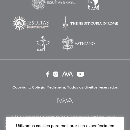
Copyright. Colégio Medianeira. Todos os direitos reservados
O Colégio Medianeira é mantido pela Associação Antônio Vieira
(ASAV), instituição de direito privado sem fins lucrativos, filantrópica,
Utilizamos cookies para melhorar sua experiência em
de natureza educativa, cultural, assistencial e beneficente, certificada