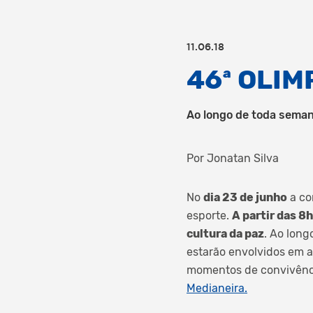
11.06.18
46ª OLIM
Ao longo de toda seman
Por Jonatan Silva
No
dia 23 de junho
a co
esporte.
A partir das 8h
cultura da paz
. Ao long
estarão envolvidos em at
momentos de convivênci
Medianeira.