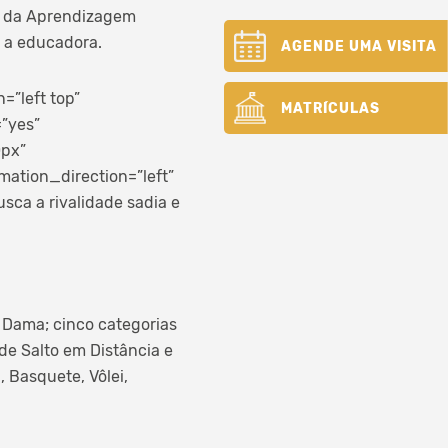
o da Aprendizagem
a a educadora.
AGENDE UMA VISITA
”left top”
MATRÍCULAS
=”yes”
0px”
ation_direction=”left”
ca a rivalidade sadia e
e Dama; cinco categorias
de Salto em Distância e
 Basquete, Vôlei,