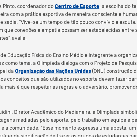
s Pinto, coordenador do
Centro de Esporte
, a escolha do t
ira com a prática esportiva de maneira consciente e huma
de sadia. “Vive-se um tempo de tão pouco convívio e escuta
que conexões e empatia possam ser estabelecidas entre su
es“, avalia.
 de Educação Física do Ensino Médio e integrante a organiz
az como tema, a Olimpíada dialoga com o Projeto de Pesquisa
pel da
Organização das Nações Unidas
(ONU) construção 
s conceitos que são utilizados no esporte devem fazer parte
da mais é que respeitar as regras e o adversário, promoven
idini, Diretor Acadêmico do Medianeira, a Olimpíada simbol
agens mediadas pelo esporte, pelo trabalho em equipe e pe
 e a comunidade. “Esse momento expressa uma aposta, um p
ráter de significação de trazer os grupos de estudantes par