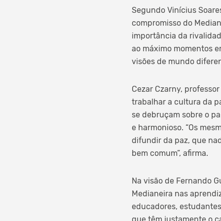
Segundo Vinícius Soare
compromisso do Mediane
importância da rivalida
ao máximo momentos em 
visões de mundo diferent
Cezar Czarny, professor
trabalhar a cultura da p
se debruçam sobre o pa
e harmonioso. “Os mesmo
difundir da paz, que na
bem comum”, afirma.
Na visão de Fernando Gu
Medianeira nas aprendiz
educadores, estudantes
que têm justamente o ca