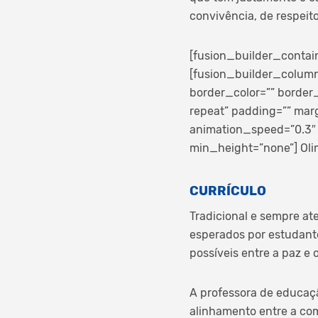
convivência, de respei
[fusion_builder_contai
[fusion_builder_column
border_color=”” border
repeat” padding=”” mar
animation_speed=”0.3″ 
min_height=”none”] Oli
CURRÍCULO
Tradicional e sempre a
esperados por estudante
possíveis entre a paz e 
A professora de educaçã
alinhamento entre a com