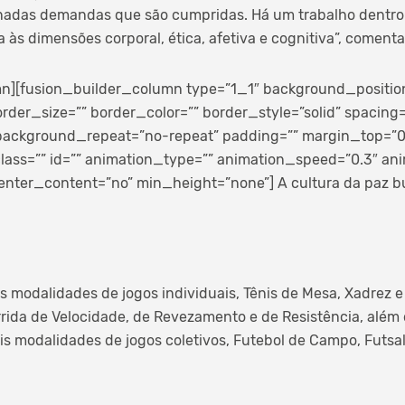
inadas demandas que são cumpridas. Há um trabalho dentr
a às dimensões corporal, ética, afetiva e cognitiva”, coment
n][fusion_builder_column type=”1_1″ background_position=
rder_size=”” border_color=”” border_style=”solid” spacing
ackground_repeat=”no-repeat” padding=”” margin_top=”
ass=”” id=”” animation_type=”” animation_speed=”0.3″ anim
nter_content=”no” min_height=”none”] A cultura da paz bus
s modalidades de jogos individuais, Tênis de Mesa, Xadrez 
rrida de Velocidade, de Revezamento e de Resistência, além 
is modalidades de jogos coletivos, Futebol de Campo, Futsal,