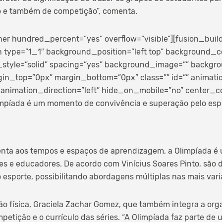
to e também de competição”, comenta.
ner hundred_percent=”yes” overflow=”visible”][fusion_buil
 type=”1_1″ background_position=”left top” background_co
_style=”solid” spacing=”yes” background_image=”” backg
gin_top=”0px” margin_bottom=”0px” class=”” id=”” animati
animation_direction=”left” hide_on_mobile=”no” center_c
mpíada é um momento de convivência e superação pelo esp
tenta aos tempos e espaços de aprendizagem, a Olimpíada 
s e educadores. De acordo com Vinícius Soares Pinto, são d
o esporte, possibilitando abordagens múltiplas nas mais vari
o física, Graciela Zachar Gomez, que também integra a orga
petição e o currículo das séries. “A Olimpíada faz parte de