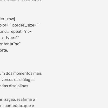
der_row]
lor=”” border_size=””
round_repeat=”no-
on_type=””
ontent=”no”
orte.
é um dos momentos mais
iversos os diálogos
adas disciplinas.
nização, reafirma o
 um conteúdo, que é