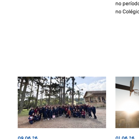
no períod
no Colégi
09.06.26
01.06.26