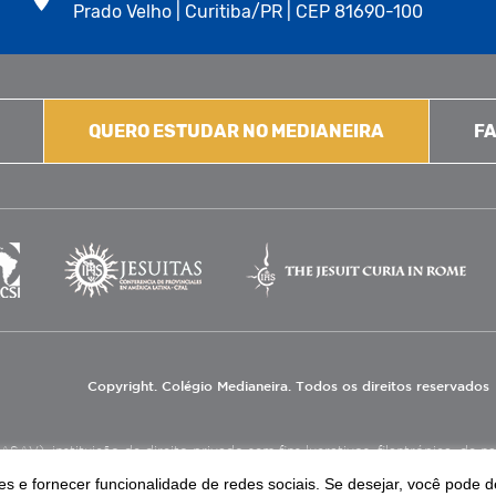
Prado Velho | Curitiba/PR | CEP 81690-100
QUERO ESTUDAR NO MEDIANEIRA
FA
Copyright. Colégio Medianeira. Todos os direitos reservados
V), instituição de direito privado sem fins lucrativos, filantrópica, de natu
eas de educação e assistência social.
s e fornecer funcionalidade de redes sociais. Se desejar, você pode d