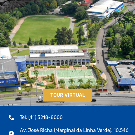
TOUR VIRTUAL
Tel: (41) 3218-8000
Av. José Richa (Marginal da Linha Verde), 10.546