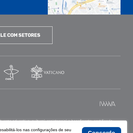
LE COM SETORES
reza educativa, cultural, assistencial e beneficente, certificada
esabilitá-los nas configurações de seu
Concordo