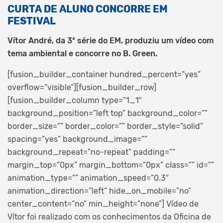
CURTA DE ALUNO CONCORRE EM
FESTIVAL
Vítor André, da 3ª série do EM, produziu um vídeo com
tema ambiental e concorre no B. Green.
[fusion_builder_container hundred_percent=”yes”
overflow=”visible”][fusion_builder_row]
[fusion_builder_column type=”1_1″
background_position=”left top” background_color=””
border_size=”” border_color=”” border_style=”solid”
spacing=”yes” background_image=””
background_repeat=”no-repeat” padding=””
margin_top=”0px” margin_bottom=”0px” class=”” id=””
animation_type=”” animation_speed=”0.3″
animation_direction=”left” hide_on_mobile=”no”
center_content=”no” min_height=”none”]
Vídeo de
Vítor foi realizado com os conhecimentos da Oficina de