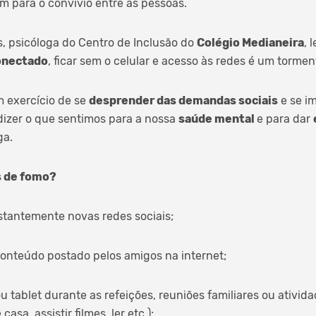
am para o convívio entre as pessoas.
s, psicóloga do Centro de Inclusão do
Colégio Medianeira
, 
onectado
, ficar sem o celular e acesso às redes é um tormen
m exercício de se
desprender das demandas sociais
e se i
dizer o que sentimos para a nossa
saúde mental
e para dar
ga.
s de fomo?
nstantemente novas redes sociais;
conteúdo postado pelos amigos na internet;
u tablet durante as refeições, reuniões familiares ou ativi
casa, assistir filmes, ler etc.);