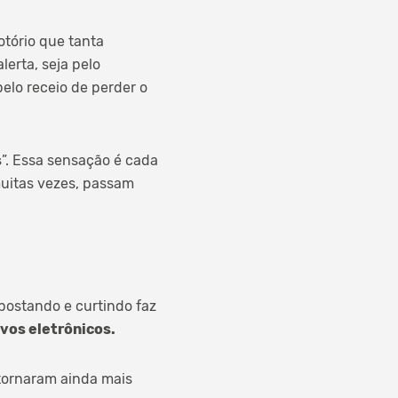
tório que tanta
erta, seja pelo
pelo receio de perder o
s
”. Essa sensação é cada
uitas vezes, passam
postando e curtindo faz
vos eletrônicos.
tornaram ainda mais