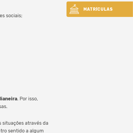
MATRÍCULAS
s sociais;
ianeira
. Por isso,
sas.
s situações através da
tro sentido a algum