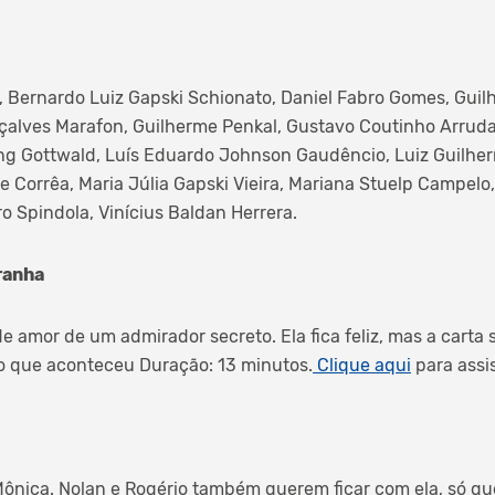
y, Bernardo Luiz Gapski Schionato, Daniel Fabro Gomes, Gu
çalves Marafon, Guilherme Penkal, Gustavo Coutinho Arrud
ing Gottwald, Luís Eduardo Johnson Gaudêncio, Luiz Guilhe
 Corrêa, Maria Júlia Gapski Vieira, Mariana Stuelp Campelo
o Spindola, Vinícius Baldan Herrera.
ranha
e amor de um admirador secreto. Ela fica feliz, mas a carta
r o que aconteceu Duração: 13 minutos.
Clique aqui
para assis
Mônica. Nolan e Rogério também querem ficar com ela, só q