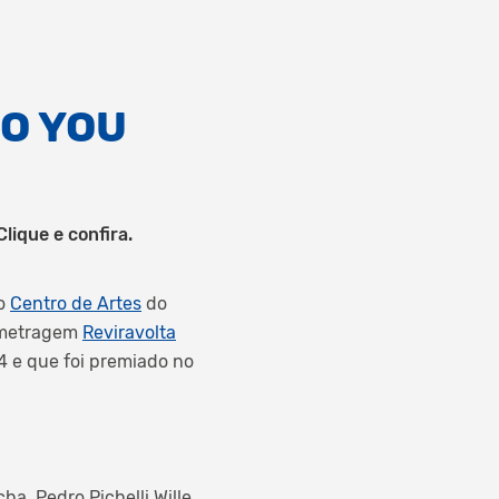
NO YOU
lique e confira.
do
Centro de Artes
do
a-metragem
Reviravolta
4 e que foi premiado no
ha, Pedro Pichelli Wille