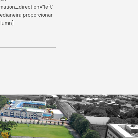
ation_direction=”left”
edianeira proporcionar
olumn]