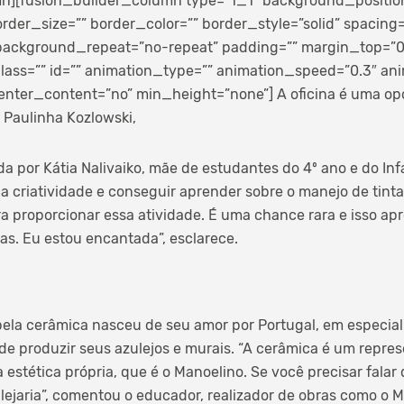
n][fusion_builder_column type=”1_1″ background_position=
rder_size=”” border_color=”” border_style=”solid” spacing
ackground_repeat=”no-repeat” padding=”” margin_top=”
ass=”” id=”” animation_type=”” animation_speed=”0.3″ anim
enter_content=”no” min_height=”none”]
A oficina é uma op
: Paulinha Kozlowski,
a por Kátia Nalivaiko, mãe de estudantes do 4º ano e do Infa
a criatividade e conseguir aprender sobre o manejo de tintas
a proporcionar essa atividade. É uma chance rara e isso ap
ias. Eu estou encantada”, esclarece.
pela cerâmica nasceu de seu amor por Portugal, em especial 
e produzir seus azulejos e murais. “A cerâmica é um repres
estética própria, que é o Manoelino. Se você precisar falar
ulejaria”, comentou o educador, realizador de obras como o