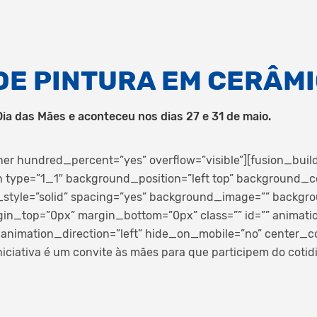
 DE PINTURA EM CERÂM
Dia das Mães e aconteceu nos dias 27 e 31 de maio.
ner hundred_percent=”yes” overflow=”visible”][fusion_buil
 type=”1_1″ background_position=”left top” background_co
_style=”solid” spacing=”yes” background_image=”” backg
gin_top=”0px” margin_bottom=”0px” class=”” id=”” animati
animation_direction=”left” hide_on_mobile=”no” center_c
niciativa é um convite às mães para que participem do cotidi