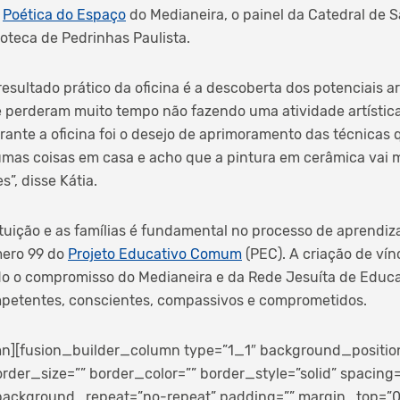
o
Poética do Espaço
do Medianeira, o painel da Catedral de S
oteca de Pedrinhas Paulista.
sultado prático da oficina é a descoberta dos potenciais art
erderam muito tempo não fazendo uma atividade artística”
nte a oficina foi o desejo de aprimoramento das técnicas q
gumas coisas em casa e acho que a pintura em cerâmica vai 
”, disse Kátia.
ituição e as famílias é fundamental no processo de aprendiz
mero 99 do
Projeto Educativo Comum
(PEC). A criação de vín
endo o compromisso do Medianeira e da Rede Jesuíta de Educ
etentes, conscientes, compassivos e comprometidos.
n][fusion_builder_column type=”1_1″ background_position=
rder_size=”” border_color=”” border_style=”solid” spacing
ackground_repeat=”no-repeat” padding=”” margin_top=”