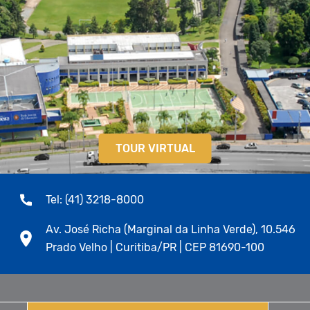
TOUR VIRTUAL
Tel: (41) 3218-8000
Av. José Richa (Marginal da Linha Verde), 10.546
Prado Velho | Curitiba/PR | CEP 81690-100