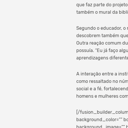
que faz parte do projet
também o mural da bibli
Segundo o educador, o re
descobrem também que p
Outra reação comum dura
possuía. “Eu já faço al
aprendizagens diferentes
A interação entre a inst
como ressaltado no nú
social e a fé, fortalec
homens e mulheres comp
[/fusion_builder_colum
background_color=”” bo
background_image=”” b