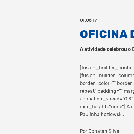
01.06.17
OFICINA
A atividade celebrou o 
[fusion_builder_contai
[fusion_builder_column
border_color=”” border
repeat” padding=”” mar
animation_speed=”0.3″ 
min_height=”none”]
A i
Paulinha Kozlowski.
Por Jonatan Silva