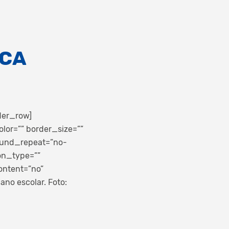
ICA
der_row]
lor=”” border_size=””
round_repeat=”no-
on_type=””
ontent=”no”
ano escolar. Foto: