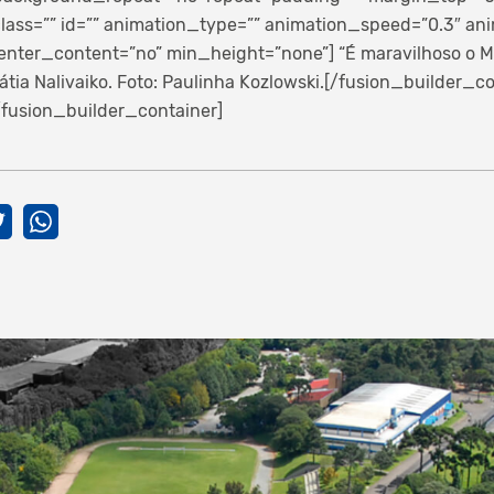
ass=”” id=”” animation_type=”” animation_speed=”0.3″ anim
enter_content=”no” min_height=”none”]
“É maravilhoso o M
Kátia Nalivaiko. Foto: Paulinha Kozlowski.[/fusion_builder_c
/fusion_builder_container]