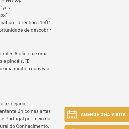
”left top”
=”yes”
0px”
ation_direction=”left”
ortunidade de descobrir
ntil 5. A oficina é uma
 e pincéis. “É
roxima muito o convívio
a azulejaria,
entante único nas artes
AGENDE UMA VISITA
 de Portugal por meio da
 Mural do Conhecimento,