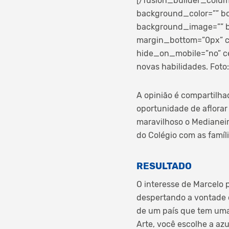
[/fusion_builder_colum
background_color=”” bo
background_image=”” b
margin_bottom=”0px” cl
hide_on_mobile=”no” c
novas habilidades. Foto
A opinião é compartilhad
oportunidade de aflorar 
maravilhoso o Medianeir
do Colégio com as famíl
RESULTADO
O interesse de Marcelo 
despertando a vontade d
de um país que tem uma 
Arte, você escolhe a az