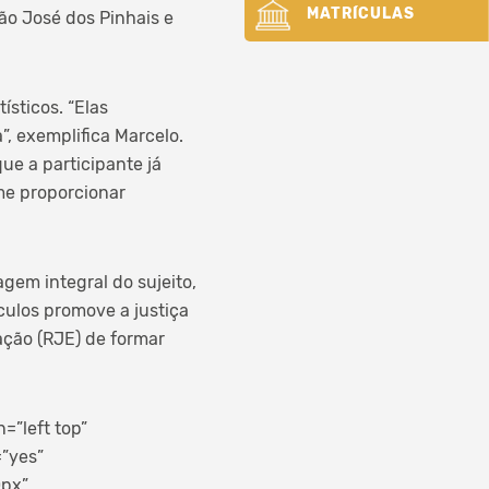
MATRÍCULAS
ão José dos Pinhais e
ísticos. “Elas
, exemplifica Marcelo.
ue a participante já
me proporcionar
agem integral do sujeito,
culos promove a justiça
ação (RJE) de formar
”left top”
=”yes”
0px”