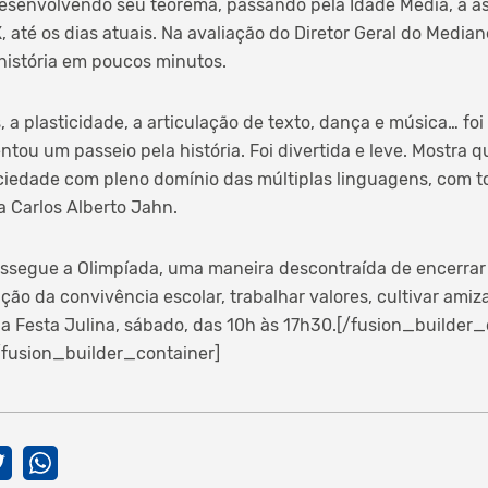
desenvolvendo seu teorema, passando pela Idade Média, a 
X, até os dias atuais. Na avaliação do Diretor Geral do Median
história em poucos minutos.
s, a plasticidade, a articulação de texto, dança e música… f
entou um passeio pela história. Foi divertida e leve. Mostra 
ciedade com pleno domínio das múltiplas linguagens, com to
a Carlos Alberto Jahn.
ssegue a Olimpíada, uma maneira descontraída de encerrar 
o da convivência escolar, trabalhar valores, cultivar amiza
a Festa Julina, sábado, das 10h às 17h30.[/fusion_builder
/fusion_builder_container]