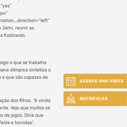
=”yes”
0px”
ation_direction=”left”
 Jahn, reunir as
ha Kozlowski.
jogo o que se trabalha
ana olímpica sintetiza o
 e que são capazes de
AGENDE UMA VISITA
MATRÍCULAS
ção dos filhos. “A vinda
nte. Vejo que muitos se
 de jogos. Diria que
esta e torcidas”,