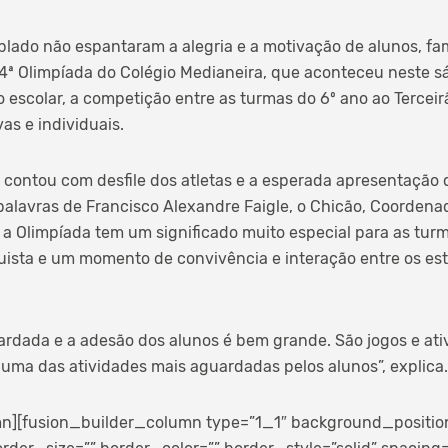
blado não espantaram a alegria e a motivação de alunos, fa
4ª Olimpíada do Colégio Medianeira, que aconteceu neste s
o escolar, a competição entre as turmas do 6º ano ao Terceir
as e individuais.
 contou com desfile dos atletas e a esperada apresentação d
palavras de Francisco Alexandre Faigle, o Chicão, Coordena
 a Olimpíada tem um significado muito especial para as tur
ista e um momento de convivência e interação entre os est
rdada e a adesão dos alunos é bem grande. São jogos e ati
ma das atividades mais aguardadas pelos alunos”, explica.
n][fusion_builder_column type=”1_1″ background_position=