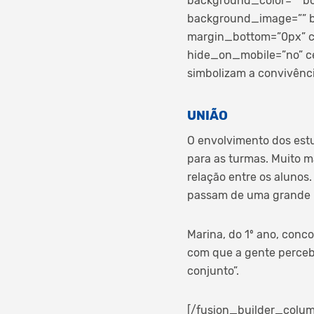
background_color=”” bo
background_image=”” b
margin_bottom=”0px” cl
hide_on_mobile=”no” c
simbolizam a convivênci
UNIÃO
O envolvimento dos est
para as turmas. Muito m
relação entre os alunos.
passam de uma grande b
Marina, do 1º ano, conc
com que a gente perceba
conjunto”.
[/fusion_builder_colum