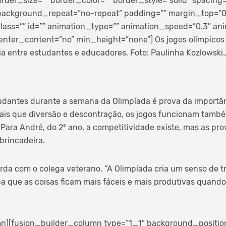
rder_size=”” border_color=”” border_style=”solid” spacing
ackground_repeat=”no-repeat” padding=”” margin_top=”
ass=”” id=”” animation_type=”” animation_speed=”0.3″ anim
enter_content=”no” min_height=”none”]
Os jogos olímpicos
a entre estudantes e educadores. Foto: Paulinha Kozlowski.
udantes durante a semana da Olimpíada é prova da importân
ais que diversão e descontração, os jogos funcionam també
 Para André, do 2º ano, a competitividade existe, mas as pr
rincadeira.
orda com o colega veterano. “A Olimpíada cria um senso de t
 que as coisas ficam mais fáceis e mais produtivas quando
n][fusion_builder_column type=”1_1″ background_position=