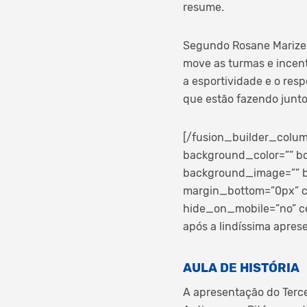
resume.
Segundo Rosane Marize S
move as turmas e incen
a esportividade e o res
que estão fazendo junto 
[/fusion_builder_colum
background_color=”” bo
background_image=”” b
margin_bottom=”0px” cl
hide_on_mobile=”no” c
após a lindíssima apres
AULA DE HISTÓRIA
A apresentação do Terce