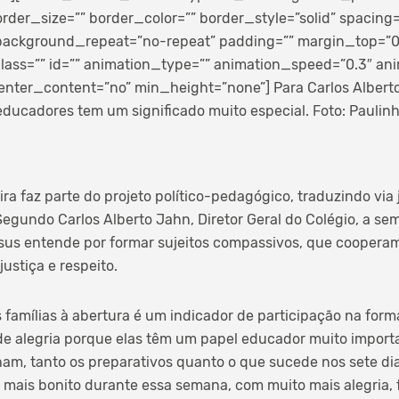
rder_size=”” border_color=”” border_style=”solid” spacing
ackground_repeat=”no-repeat” padding=”” margin_top=”
ass=”” id=”” animation_type=”” animation_speed=”0.3″ anim
enter_content=”no” min_height=”none”]
Para Carlos Alberto
 educadores tem um significado muito especial. Foto: Paulin
ra faz parte do projeto político-pedagógico, traduzindo via 
Segundo Carlos Alberto Jahn, Diretor Geral do Colégio, a sem
us entende por formar sujeitos compassivos, que cooperam
justiça e respeito.
 famílias à abertura é um indicador de participação na forma
de alegria porque elas têm um papel educador muito importa
, tanto os preparativos quanto o que sucede nos sete dias
 mais bonito durante essa semana, com muito mais alegria, f