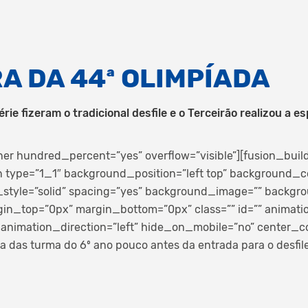
A DA 44ª OLIMPÍADA
érie fizeram o tradicional desfile e o Terceirão realizou a 
ner hundred_percent=”yes” overflow=”visible”][fusion_buil
 type=”1_1″ background_position=”left top” background_co
_style=”solid” spacing=”yes” background_image=”” backg
gin_top=”0px” margin_bottom=”0px” class=”” id=”” animati
animation_direction=”left” hide_on_mobile=”no” center_c
 das turma do 6º ano pouco antes da entrada para o desfile