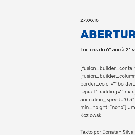
27.06.16
ABERTUR
Turmas do 6º ano à 2ª s
[fusion_builder_contai
[fusion_builder_column
border_color=”” border
repeat” padding=”” mar
animation_speed=”0.3″ 
min_height=”none”]
Uma
Kozlowski.
Texto por Jonatan Silva