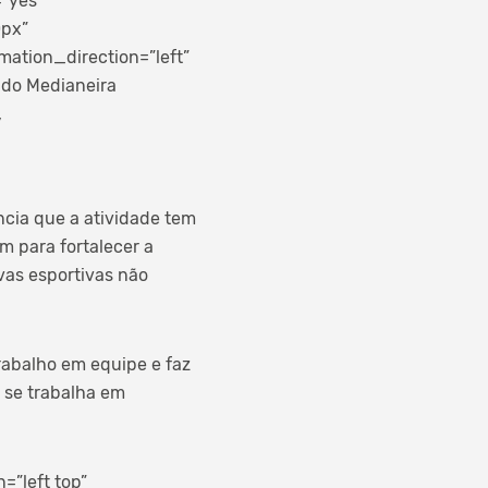
=”yes”
0px”
ation_direction=”left”
 do Medianeira
,
cia que a atividade tem
m para fortalecer a
ovas esportivas não
rabalho em equipe e faz
 se trabalha em
”left top”