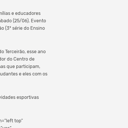
mílias e educadores
ábado (25/06). Evento
ão (3º série do Ensino
o Terceirão, esse ano
dor do Centro de
mas que participam,
udantes e eles com os
vidades esportivas
”left top”