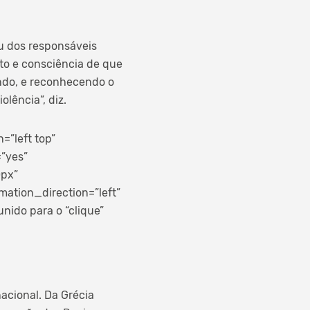
u dos responsáveis
to e consciência de que
ando, e reconhecendo o
lência”, diz.
”left top”
=”yes”
0px”
ation_direction=”left”
unido para o “clique”
acional. Da Grécia