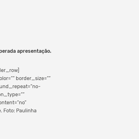
esperada apresentação.
der_row]
lor=”” border_size=””
round_repeat=”no-
on_type=””
ontent=”no”
. Foto: Paulinha