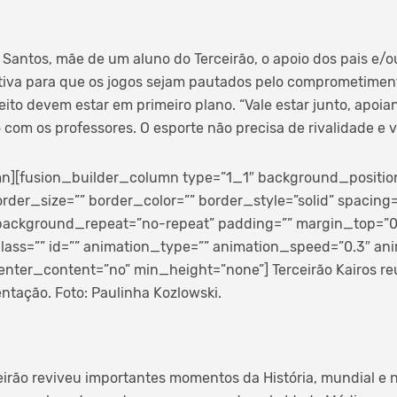
antos, mãe de um aluno do Terceirão, o apoio dos pais e/o
tiva para que os jogos sejam pautados pelo comprometimen
peito devem estar em primeiro plano. “Vale estar junto, apoi
com os professores. O esporte não precisa de rivalidade e vio
n][fusion_builder_column type=”1_1″ background_position=
rder_size=”” border_color=”” border_style=”solid” spacing
ackground_repeat=”no-repeat” padding=”” margin_top=”
ass=”” id=”” animation_type=”” animation_speed=”0.3″ anim
enter_content=”no” min_height=”none”]
Terceirão Kairos re
entação. Foto: Paulinha Kozlowski.
irão reviveu importantes momentos da História, mundial e n