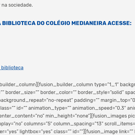
ar na sociedade.
 BIBLIOTECA DO COLÉGIO MEDIANEIRA ACESSE:
biblioteca
_builder_column][fusion_builder_column type=”1_1″ backgr
” border_size=”” border_color=”” border_style=”solid” spa
ackground_repeat=”no-repeat” padding=”” margin_top=”
ass=”” id=”” animation_type=”” animation_speed=”0.3″ anim
nter_content=”no” min_height=”none”][fusion_images pict
play=”no” columns=”5″ column_spacing=”13″ scroll_items
=”yes” lightbox=”yes” class=”” id=””][fusion_image link=”” 