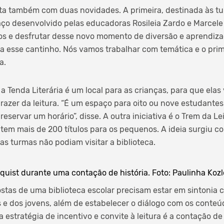
ta também com duas novidades. A primeira, destinada às tur
aço desenvolvido pelas educadoras Rosileia Zardo e Marcele
s e desfrutar desse novo momento de diversão e aprendizag
ara esse cantinho. Nós vamos trabalhar com temática e o pri
a.
a Tenda Literária é um local para as crianças, para que el
razer da leitura. “É um espaço para oito ou nove estudante
reservar um horário”, disse. A outra iniciativa é o Trem da Le
tem mais de 200 títulos para os pequenos. A ideia surgiu c
as turmas não podiam visitar a biblioteca.
quist durante uma contação de história. Foto: Paulinha Koz
ostas de uma biblioteca escolar precisam estar em sintonia 
e dos jovens, além de estabelecer o diálogo com os conteú
a estratégia de incentivo e convite à leitura é a contação de 