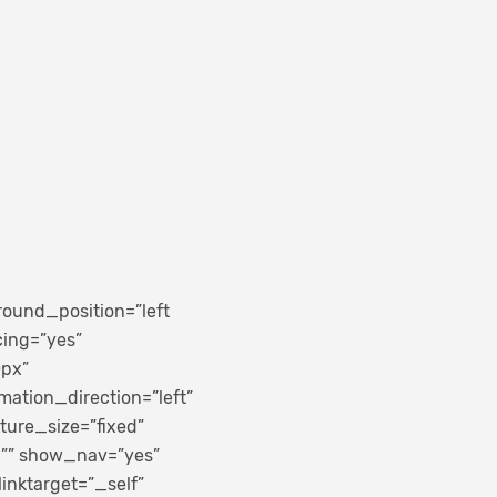
ound_position=”left
cing=”yes”
0px”
ation_direction=”left”
ure_size=”fixed”
=”” show_nav=”yes”
linktarget=”_self”