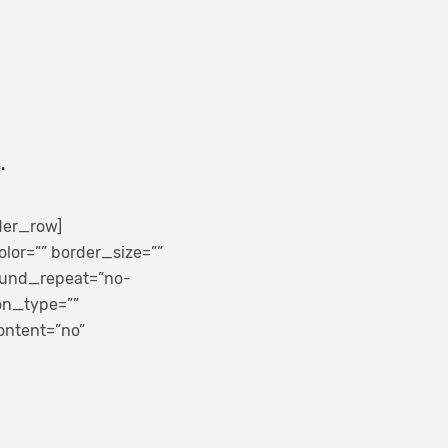
.
der_row]
lor=”” border_size=””
round_repeat=”no-
on_type=””
ontent=”no”