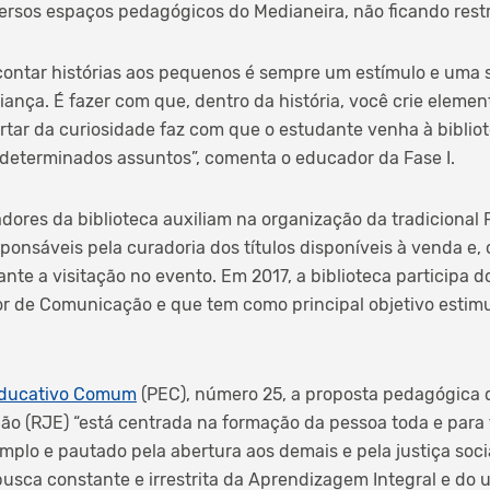
ersos espaços pedagógicos do Medianeira, não ficando restri
 contar histórias aos pequenos é sempre um estímulo e uma 
riança. É fazer com que, dentro da história, você crie elem
rtar da curiosidade faz com que o estudante venha à biblio
 determinados assuntos”, comenta o educador da Fase I.
dores da biblioteca auxiliam na organização da tradicional
ponsáveis pela curadoria dos títulos disponíveis à venda e, 
nte a visitação no evento. Em 2017, a biblioteca participa d
or de Comunicação e que tem como principal objetivo estim
Educativo Comum
(PEC), número 25, a proposta pedagógica d
o (RJE) “está centrada na formação da pessoa toda e para 
plo e pautado pela abertura aos demais e pela justiça socia
usca constante e irrestrita da Aprendizagem Integral e do