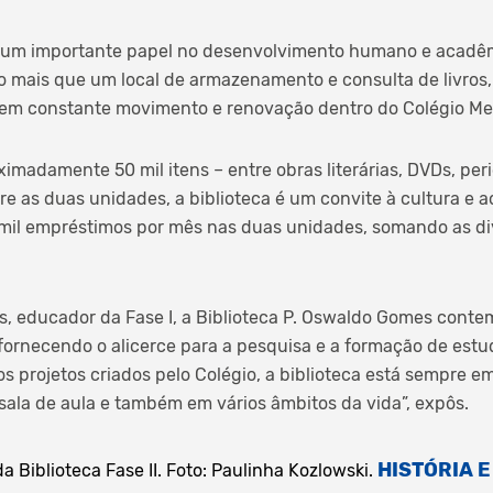
m um importante papel no desenvolvimento humano e acadê
to mais que um local de armazenamento e consulta de livros,
m constante movimento e renovação dentro do Colégio Med
madamente 50 mil itens – entre obras literárias, DVDs, peri
ntre as duas unidades, a biblioteca é um convite à cultura e
 mil empréstimos por mês nas duas unidades, somando as di
s, educador da Fase I, a Biblioteca P. Oswaldo Gomes contem
, fornecendo o alicerce para a pesquisa e a formação de est
os projetos criados pelo Colégio, a biblioteca está sempre e
ala de aula e também em vários âmbitos da vida”, expôs.
HISTÓRIA 
 Biblioteca Fase II. Foto: Paulinha Kozlowski.