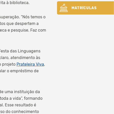
ta à biblioteca.
MATRÍCULAS
superação. “Nós temos o
entos que despertem a
teca e pesquise. Faz com
 Festa das Linguagens
claro, atendimento às
o projeto
Prateleira Viva
,
ular o empréstimo de
e uma instituição da
toda a vida”, formando
l. Esse resultado é
 uso do conhecimento