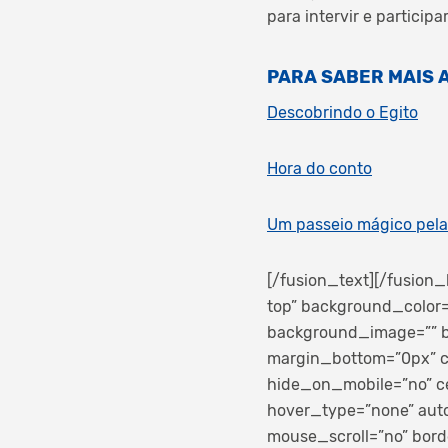
para intervir e particip
PARA SABER MAIS A
Descobrindo o Egito
Hora do conto
Um passeio mágico pela 
[/fusion_text][/fusion
top” background_color=”
background_image=”” b
margin_bottom=”0px” cl
hide_on_mobile=”no” ce
hover_type=”none” auto
mouse_scroll=”no” border