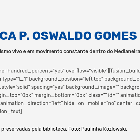
ECA P. OSWALDO GOMES
nismo vivo e em movimento constante dentro do Medianeira
ner hundred_percent=”yes” overflow=”visible”][fusion_buil
 type=”1_1″ background_position=”left top” background_co
_style=”solid” spacing=”yes” background_image=”” backg
gin_top=”0px” margin_bottom=”0px” class=”” id=”” animati
animation_direction=”left” hide_on_mobile=”no” center_c
ion_text]
preservadas pela biblioteca. Foto: Paulinha Kozlowski.