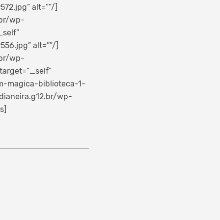
2.jpg” alt=””/]
.br/wp-
_self”
6.jpg” alt=””/]
.br/wp-
target=”_self”
m-magica-biblioteca-1-
edianeira.g12.br/wp-
s]