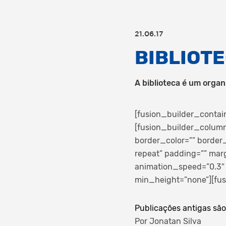
21.06.17
BIBLIOT
A biblioteca é um orga
[fusion_builder_contai
[fusion_builder_column
border_color=”” border
repeat” padding=”” mar
animation_speed=”0.3″ 
min_height=”none”][fus
Publicações antigas são 
Por Jonatan Silva