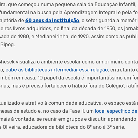
ira, que começou numa pequena sala da Educação Infantil, f
 fundamental na busca pela Aprendizagem Integral e pela f
rajetória de
60 anos da instituição
, o setor guarda a memór
iros livros adquiridos, no final da década de 1950, os jornai
ada de 1980, e Medianeirinha, de 1990, assim como as publi
 Bipog.
 Kshesek visualiza o ambiente escolar como um primeiro conta
ão,
cabe às bibliotecas intermediar essa relação
, entretanto 
mbém em casa. “O papel da escola é importantíssimo em for
rias, mas é preciso fortalecer o hábito fora do Colégio”, ratifi
ualizado e atrativo à comunidade educativa, o espaço está
mesas de estudo e, no caso da Fase II, um
local específico d
mais à vontade, se reunir em grupos e discutir, aprendendo 
e Oliveira, educadora da biblioteca do 8º ano à 3ª série.