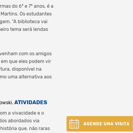
mas do 6º e 7º anos, é a
 Martins. Os estudantes
em. “A biblioteca vai
meiro tema será lendas
as venham com os amigos
s em que eles podem vir
itura, disponível na
omo uma alternativa aos
ATIVIDADES
lowski.
com a vivacidade e o
dos abordados via
AGENDE UMA VISITA
história que, não raras