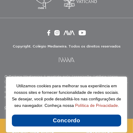
Copyright. Colégio Medianeira. Todos os direitos reservados
O Colégio Medianeira é mantido pela Associação Antônio Vieira
(ASAV), instituição de direito privado sem fins lucrativos, filantrópica,
Utilizamos cookies para melhorar sua experiência em
de natureza educativa, cultural, assistencial e beneficente, certificada
nossos sites e fornecer funcionalidade de redes sociais.
como Entidade Beneficente de Assistência Social (CEBAS), nas áreas
de educação e assistência social.
Se desejar, você pode desabilitá-los nas configurações de
seu navegador. Conheça nossa
Política de Privacidade
.
Continue lendo
Concordo
AGENDE UMA VISITA
MATRÍCULAS