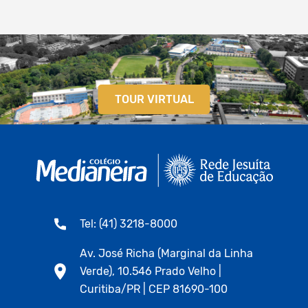
TOUR VIRTUAL
Tel: (41) 3218-8000
Av. José Richa (Marginal da Linha
Verde), 10.546 Prado Velho |
Curitiba/PR | CEP 81690-100