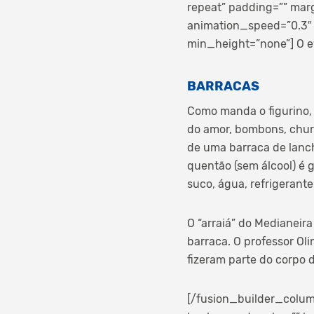
repeat” padding=”” mar
animation_speed=”0.3″ 
min_height=”none”]
O e
BARRACAS
Como manda o figurino, 
do amor, bombons, churr
de uma barraca de lanch
quentão (sem álcool) é 
suco, água, refrigerante
O “arraiá” do Medianeir
barraca. O professor Ol
fizeram parte do corpo 
[/fusion_builder_colum