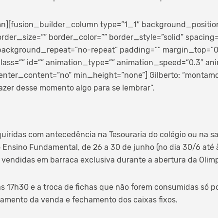
n][fusion_builder_column type=”1_1″ background_position=
rder_size=”” border_color=”” border_style=”solid” spacing
ackground_repeat=”no-repeat” padding=”” margin_top=”
ass=”” id=”” animation_type=”” animation_speed=”0.3″ anim
enter_content=”no” min_height=”none”]
Gilberto: “montam
fazer desse momento algo para se lembrar”.
uiridas com antecedência na Tesouraria do colégio ou na sa
 Ensino Fundamental, de 26 a 30 de junho (no dia 30/6 até à
vendidas em barraca exclusiva durante a abertura da Olim
às 17h30 e a troca de fichas que não forem consumidas só po
ramento da venda e fechamento dos caixas fixos.