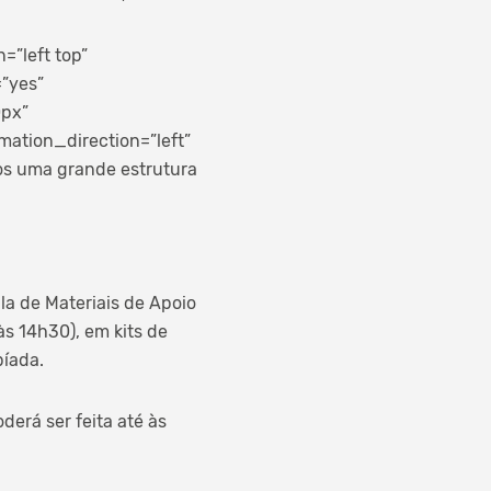
”left top”
=”yes”
0px”
ation_direction=”left”
os uma grande estrutura
la de Materiais de Apoio
s 14h30), em kits de
píada.
derá ser feita até às