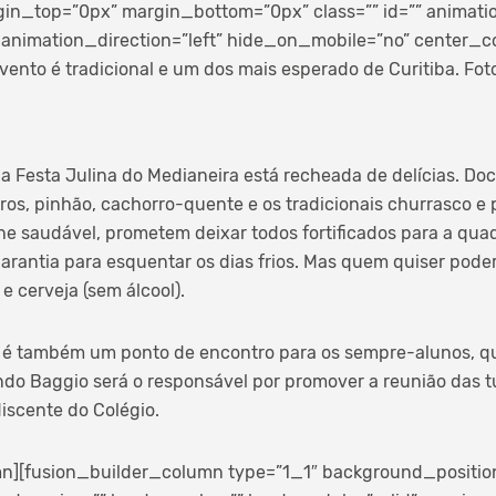
gin_top=”0px” margin_bottom=”0px” class=”” id=”” animati
animation_direction=”left” hide_on_mobile=”no” center_c
vento é tradicional e um dos mais esperado de Curitiba. Foto
a Festa Julina do Medianeira está recheada de delícias. Doce
os, pinhão, cachorro-quente e os tradicionais churrasco e 
e saudável, prometem deixar todos fortificados para a quad
garantia para esquentar os dias frios. Mas quem quiser pod
 e cerveja (sem álcool).
a é também um ponto de encontro para os sempre-alunos, qu
indo Baggio será o responsável por promover a reunião das 
discente do Colégio.
n][fusion_builder_column type=”1_1″ background_position=