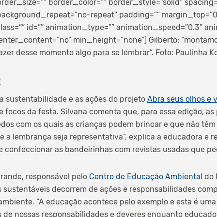
rder_size=”” border_color=”” border_style=”solid” spacing
ackground_repeat=”no-repeat” padding=”” margin_top=”
ass=”” id=”” animation_type=”” animation_speed=”0.3″ anim
enter_content=”no” min_height=”none”]
Gilberto: “montam
fazer desse momento algo para se lembrar”. Foto: Paulinha K
E
 sustentabilidade e as ações do projeto
Abra seus olhos e 
focos da festa. Silvana comenta que, para essa edição, as
edos com os quais as crianças podem brincar e que não têm
e a lembrança seja representativa”, explica a educadora e r
 confeccionar as bandeirinhas com revistas usadas que ped
rande, responsável pelo
Centro de Educação Ambiental
do 
is sustentáveis decorrem de ações e responsabilidades com
ambiente. “A educação acontece pelo exemplo e esta é uma
 de nossas responsabilidades e deveres enquanto educadore