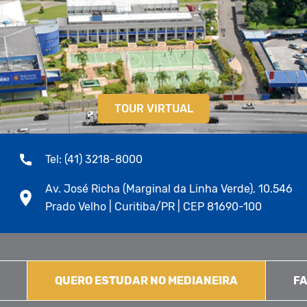
TOUR VIRTUAL
Tel: (41) 3218-8000
Av. José Richa (Marginal da Linha Verde), 10.546
Prado Velho | Curitiba/PR | CEP 81690-100
QUERO ESTUDAR NO MEDIANEIRA
FA