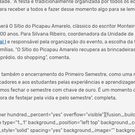
edade. “A festa é tradicionalmente organizada por todos os
ra receber a todos e fazer desse momento algo para se lemb
erá O Sítio do Picapau Amarelo, clássico do escritor Monteir
00 anos. Para Silvana Ribeiro, coordenadora da Unidade de
l I
e responsável pela organização do evento, a escolha da
mílias. “O Sítio do Picapau Amarelo recupera as brincadeiras
prédio, do shopping”, comenta.
za também o encerramento do Primeiro Semestre, como uma 
adores e aos estudantes pelas experiências e aprendizagen
mos fechar o semestre com chave de ouro. É um momento d
ora de festejar pela vida e pelo semestre”, completa.
ner hundred_percent=”yes” overflow=”visible”][fusion_buil
 type=”1_1″ background_position=”left top” background_co
_style=”solid” spacing=”yes” background_image=”” backg