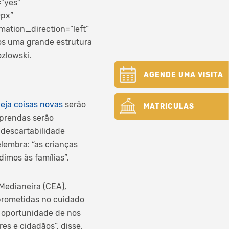
=”yes”
0px”
ation_direction=”left”
os uma grande estrutura
ozlowski.
AGENDE UMA VISITA
veja coisas novas
serão
MATRÍCULAS
 prendas serão
 descartabilidade
elembra: “as crianças
imos às famílias”.
Medianeira (CEA),
prometidas no cuidado
 oportunidade de nos
s e cidadãos”, disse.