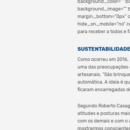
background_color=”” bo
background_image=”” b
margin_bottom=”0px” cl
hide_on_mobile=”no” c
para receber a todos e 
SUSTENTABILIDAD
Como ocorreu em 2016, a
uma das preocupações e 
artesanais. “São brinqu
automática. A ideia é qu
ficaram encarregadas de
Segundo Roberto Casag
atitudes e posturas ma
com os demais e com o 
mostrarmos conscientes