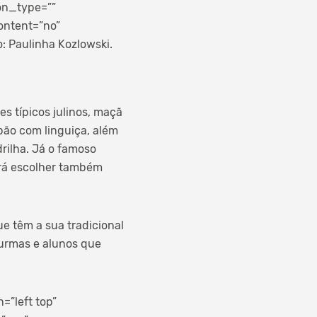
on_type=””
ontent=”no”
: Paulinha Kozlowski.
s típicos julinos, maçã
pão com linguiça, além
rilha. Já o famoso
erá escolher também
e têm a sua tradicional
turmas e alunos que
”left top”