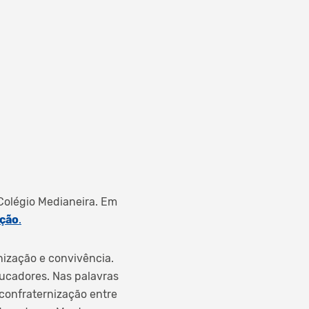
 Colégio Medianeira. Em
ição
.
ização e convivência.
ducadores. Nas palavras
 confraternização entre