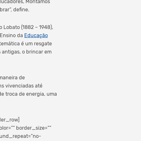
 educadores, Montamos
rar”, define.
o Lobato (1882 – 1948),
 Ensino da
Educação
 temática é um resgate
 antigas, o brincar em
maneira de
s vivenciadas até
e troca de energia, uma
der_row]
lor=”” border_size=””
round_repeat=”no-