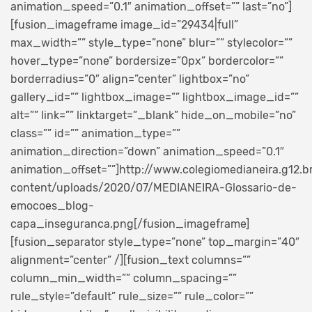
animation_speed=”0.1″ animation_offset=”” last=”no”]
[fusion_imageframe image_id=”29434|full”
max_width=”” style_type=”none” blur=”” stylecolor=””
hover_type=”none” bordersize=”0px” bordercolor=””
borderradius=”0″ align=”center” lightbox=”no”
gallery_id=”” lightbox_image=”” lightbox_image_id=””
alt=”” link=”” linktarget=”_blank” hide_on_mobile=”no”
class=”” id=”” animation_type=””
animation_direction=”down” animation_speed=”0.1″
animation_offset=””]http://www.colegiomedianeira.g12.b
content/uploads/2020/07/MEDIANEIRA-Glossario-de-
emocoes_blog-
capa_inseguranca.png[/fusion_imageframe]
[fusion_separator style_type=”none” top_margin=”40″
alignment=”center” /][fusion_text columns=””
column_min_width=”” column_spacing=””
rule_style=”default” rule_size=”” rule_color=””