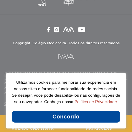
Copyright. Colégio Medianeira. Todos os direitos reservados
O Colégio Medianeira é mantido pela Associação Antônio Vieira
(ASAV), instituição de direito privado sem fins lucrativos, filantrópica,
Utilizamos cookies para melhorar sua experiência em
de natureza educativa, cultural, assistencial e beneficente, certificada
nossos sites e fornecer funcionalidade de redes sociais.
como Entidade Beneficente de Assistência Social (CEBAS), nas áreas
de educação e assistência social.
Se desejar, você pode desabilitá-los nas configurações de
seu navegador. Conheça nossa
Política de Privacidade
.
Continue lendo
Concordo
AGENDE UMA VISITA
MATRÍCULAS