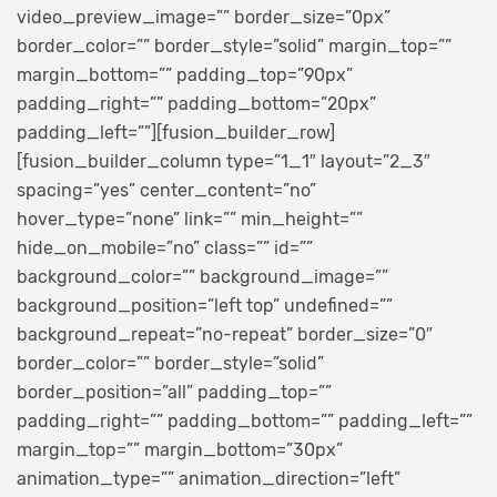
video_preview_image=”” border_size=”0px”
border_color=”” border_style=”solid” margin_top=””
margin_bottom=”” padding_top=”90px”
padding_right=”” padding_bottom=”20px”
padding_left=””][fusion_builder_row]
[fusion_builder_column type=”1_1″ layout=”2_3″
spacing=”yes” center_content=”no”
hover_type=”none” link=”” min_height=””
hide_on_mobile=”no” class=”” id=””
background_color=”” background_image=””
background_position=”left top” undefined=””
background_repeat=”no-repeat” border_size=”0″
border_color=”” border_style=”solid”
border_position=”all” padding_top=””
padding_right=”” padding_bottom=”” padding_left=””
margin_top=”” margin_bottom=”30px”
animation_type=”” animation_direction=”left”