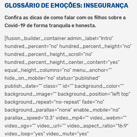
GLOSSÁRIO DE EMOÇÕES: INSEGURANÇA
Confira as dicas de como falar com os filhos sobre a
Covid-19 de forma tranquila e honesta.
[fusion_builder_container admin_label=”Intro”
hundred_percent=”no” hundred_percent_height=”no”
hundred_percent_height_scroll=”no”
hundred_percent_height_center_content=”yes”
equal_height_columns=”no” menu_anchor=””
hide_on_mobile=”no” status=”published”
publish_date=”” class=”” id=”” background_color=””
background_image=”” background_position=”left top”
background_repeat=”no-repeat” fade=”no”
background_parallax=”none” enable_mobile=”no”
parallax_speed=”0.3″ video_mp4=”” video_webm=””
video_ogv=”” video_url=”” video_aspect_ratio=”16:9″
video_loop=”yes” video_mute=”yes”