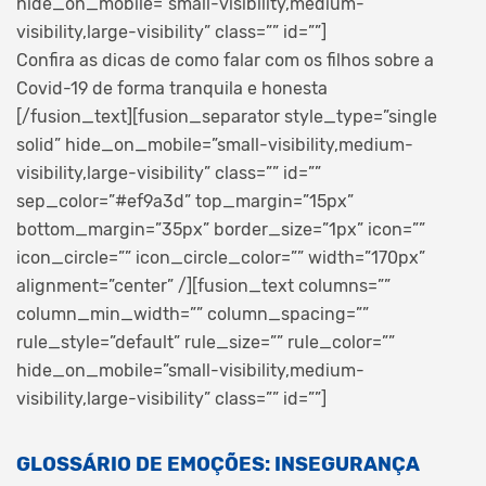
hide_on_mobile=”small-visibility,medium-
visibility,large-visibility” class=”” id=””]
Confira as dicas de como falar com os filhos sobre a
Covid-19 de forma tranquila e honesta
[/fusion_text][fusion_separator style_type=”single
solid” hide_on_mobile=”small-visibility,medium-
visibility,large-visibility” class=”” id=””
sep_color=”#ef9a3d” top_margin=”15px”
bottom_margin=”35px” border_size=”1px” icon=””
icon_circle=”” icon_circle_color=”” width=”170px”
alignment=”center” /][fusion_text columns=””
column_min_width=”” column_spacing=””
rule_style=”default” rule_size=”” rule_color=””
hide_on_mobile=”small-visibility,medium-
visibility,large-visibility” class=”” id=””]
GLOSSÁRIO DE EMOÇÕES: INSEGURANÇA