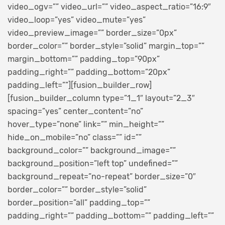
video_ogv=”” video_url=”” video_aspect_ratio=”16:9″
video_loop=”yes” video_mute=”yes”
video_preview_image=”” border_size=”0px”
border_color=”” border_style=”solid” margin_top=””
margin_bottom=”” padding_top=”90px”
padding_right=”” padding_bottom=”20px”
padding_left=””][fusion_builder_row]
[fusion_builder_column type=”1_1″ layout=”2_3″
spacing=”yes” center_content=”no”
hover_type=”none” link=”” min_height=””
hide_on_mobile=”no” class=”” id=””
background_color=”” background_image=””
background_position=”left top” undefined=””
background_repeat=”no-repeat” border_size=”0″
border_color=”” border_style=”solid”
border_position=”all” padding_top=””
padding_right=”” padding_bottom=”” padding_left=””