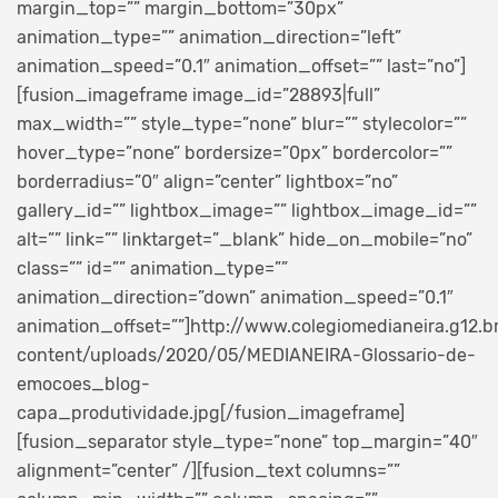
margin_top=”” margin_bottom=”30px”
animation_type=”” animation_direction=”left”
animation_speed=”0.1″ animation_offset=”” last=”no”]
[fusion_imageframe image_id=”28893|full”
max_width=”” style_type=”none” blur=”” stylecolor=””
hover_type=”none” bordersize=”0px” bordercolor=””
borderradius=”0″ align=”center” lightbox=”no”
gallery_id=”” lightbox_image=”” lightbox_image_id=””
alt=”” link=”” linktarget=”_blank” hide_on_mobile=”no”
class=”” id=”” animation_type=””
animation_direction=”down” animation_speed=”0.1″
animation_offset=””]http://www.colegiomedianeira.g12.b
content/uploads/2020/05/MEDIANEIRA-Glossario-de-
emocoes_blog-
capa_produtividade.jpg[/fusion_imageframe]
[fusion_separator style_type=”none” top_margin=”40″
alignment=”center” /][fusion_text columns=””