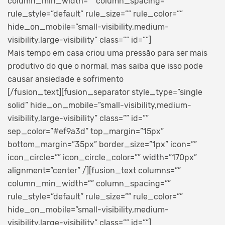
column_min_width=”” column_spacing=””
rule_style=”default” rule_size=”” rule_color=””
hide_on_mobile=”small-visibility,medium-
visibility,large-visibility” class=”” id=””]
Mais tempo em casa criou uma pressão para ser mais
produtivo do que o normal, mas saiba que isso pode
causar ansiedade e sofrimento
[/fusion_text][fusion_separator style_type=”single
solid” hide_on_mobile=”small-visibility,medium-
visibility,large-visibility” class=”” id=””
sep_color=”#ef9a3d” top_margin=”15px”
bottom_margin=”35px” border_size=”1px” icon=””
icon_circle=”” icon_circle_color=”” width=”170px”
alignment=”center” /][fusion_text columns=””
column_min_width=”” column_spacing=””
rule_style=”default” rule_size=”” rule_color=””
hide_on_mobile=”small-visibility,medium-
visibility,large-visibility” class=”” id=””]