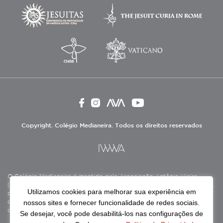
Copyright. Colégio Medianeira. Todos os direitos reservados
O Colégio Medianeira é mantido pela Associação Antônio Vieira
(ASAV), instituição de direito privado sem fins lucrativos, filantrópica,
Utilizamos cookies para melhorar sua experiência em
de natureza educativa, cultural, assistencial e beneficente, certificada
nossos sites e fornecer funcionalidade de redes sociais.
como Entidade Beneficente de Assistência Social (CEBAS), nas áreas
de educação e assistência social.
Se desejar, você pode desabilitá-los nas configurações de