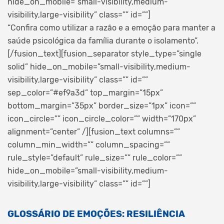
hide_on_mobile=”small-visibility,medium-
visibility,large-visibility” class=”” id=””]
“Confira como utilizar a razão e a emoção para manter a
saúde psicológica da família durante o isolamento”.
[/fusion_text][fusion_separator style_type=”single
solid” hide_on_mobile=”small-visibility,medium-
visibility,large-visibility” class=”” id=””
sep_color=”#ef9a3d” top_margin=”15px”
bottom_margin=”35px” border_size=”1px” icon=””
icon_circle=”” icon_circle_color=”” width=”170px”
alignment=”center” /][fusion_text columns=””
column_min_width=”” column_spacing=””
rule_style=”default” rule_size=”” rule_color=””
hide_on_mobile=”small-visibility,medium-
visibility,large-visibility” class=”” id=””]
GLOSSÁRIO DE EMOÇÕES: RESILIÊNCIA