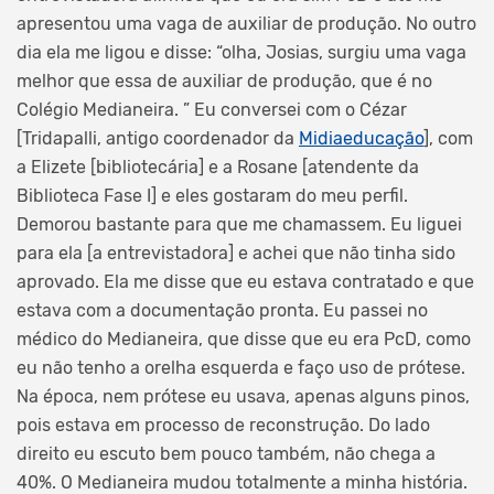
apresentou uma vaga de auxiliar de produção. No outro
dia ela me ligou e disse: “olha, Josias, surgiu uma vaga
melhor que essa de auxiliar de produção, que é no
Colégio Medianeira. ” Eu conversei com o Cézar
[Tridapalli, antigo coordenador da
Midiaeducação
], com
a Elizete [bibliotecária] e a Rosane [atendente da
Biblioteca Fase I] e eles gostaram do meu perfil.
Demorou bastante para que me chamassem. Eu liguei
para ela [a entrevistadora] e achei que não tinha sido
aprovado. Ela me disse que eu estava contratado e que
estava com a documentação pronta. Eu passei no
médico do Medianeira, que disse que eu era PcD, como
eu não tenho a orelha esquerda e faço uso de prótese.
Na época, nem prótese eu usava, apenas alguns pinos,
pois estava em processo de reconstrução. Do lado
direito eu escuto bem pouco também, não chega a
40%. O Medianeira mudou totalmente a minha história.