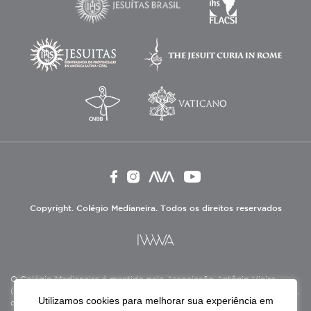
Copyright. Colégio Medianeira. Todos os direitos reservados
O Colégio Medianeira é mantido pela Associação Antônio Vieira
(ASAV), instituição de direito privado sem fins lucrativos, filantrópica,
Utilizamos cookies para melhorar sua experiência em
de natureza educativa, cultural, assistencial e beneficente, certificada