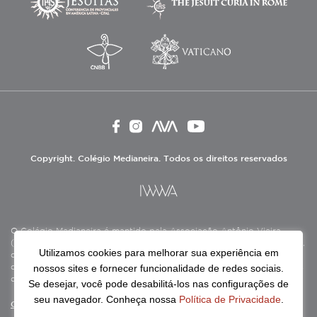
Copyright. Colégio Medianeira. Todos os direitos reservados
O Colégio Medianeira é mantido pela Associação Antônio Vieira
(ASAV), instituição de direito privado sem fins lucrativos, filantrópica,
Utilizamos cookies para melhorar sua experiência em
de natureza educativa, cultural, assistencial e beneficente, certificada
nossos sites e fornecer funcionalidade de redes sociais.
como Entidade Beneficente de Assistência Social (CEBAS), nas áreas
de educação e assistência social.
Se desejar, você pode desabilitá-los nas configurações de
seu navegador. Conheça nossa
Política de Privacidade
.
Continue lendo