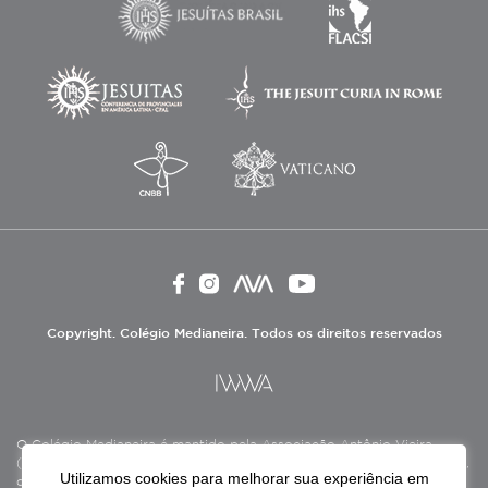
Copyright. Colégio Medianeira. Todos os direitos reservados
O Colégio Medianeira é mantido pela Associação Antônio Vieira
(ASAV), instituição de direito privado sem fins lucrativos, filantrópica,
Utilizamos cookies para melhorar sua experiência em
de natureza educativa, cultural, assistencial e beneficente, certificada