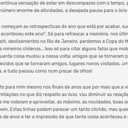
 contínua sensação de estar em descompasso com o tempo, p
 número enorme de atividades, a desejada pausa para o ócio
começam as retrospectivas do ano que está por acabar, su
aconteceu este ano!”. Só para refrescar a memória, nos últ
aiti, deslizamentos no Rio de Janeiro, perdemos a Copa do 
s mineiros chilenos… Isso só para citar alguns fatos que mob
uanta coisa mudou a nossa volta: amigos que se tornaram p
cidos que se tornaram amigos, lugares novos visitados, uma
xa, e tudo passou como num piscar de olhos!
to para mim mesmo nos finais de anos que por mais que a 
mitações no que diz respeito ao ócio, vou diminuir as relaçõ
e me rodeiam e aproveitar, ao máximo, as novidades, boas o
em. Estas linhas podem parecer um tanto clichês, mas quer
s de anos e ter a impressão de que tanta coisa aconteceu e