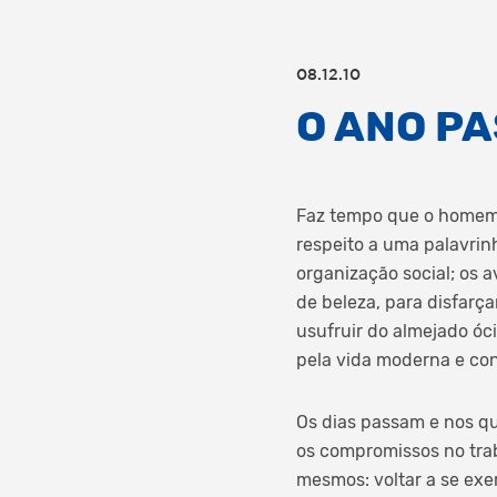
08.12.10
O ANO PA
Faz tempo que o homem i
respeito a uma palavrin
organização social; os 
de beleza, para disfarç
usufruir do almejado óc
pela vida moderna e co
Os dias passam e nos q
os compromissos no trab
mesmos: voltar a se exe