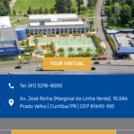
TOUR VIRTUAL
Tel: (41) 3218-8000
Av. José Richa (Marginal da Linha Verde), 10.546
Prado Velho | Curitiba/PR | CEP 81690-100