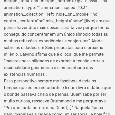
margin_top=”0px” margin_bottom=”0px” class=”” id=””
animation_type=”” animation_speed=”0.3″
animation_direction=”left” hide_on_mobile=”no”
center_content=”no” min_height=”none”][livro] em que
penso haver dito mais coisas, será talvez porque tenha
conseguido concentrar em um único símbolo todas as
minhas reflexões, experiências e conjeturas”. Ainda
sobre as cidades, em Seis propostas para o próximo
milênio, Calvino afirma que é o local que lhe permite
“maiores possibilidades de exprimir a tensão entre a
racionalidade geométrica e o emaranhado das
existências humanas”.
Essa perspectiva sempre me fascinou, desde os
tempos que eu era estudante e li num livro didático que
o bonde passava cheio de pernas. Quem sabe por ser
muito curiosa, ressoava Drummond e me perguntava
“Pra que tanta perna, meu Deus (…)”. Naquela época
nem imaginava a cidade como um ser social, e hoje fico