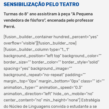
SENSIBILIZAÇÃO PELO TEATRO
Turmas do 8º ano assistiram à peça “A Pequena
vendedora de fósforo”, encenada pelo professor
Perré.
[fusion_builder_container hundred_percent=”yes”
overflow=”visible”][fusion_builder_row]
[fusion_builder_column type=”1_1″
background_position=”left top” background_color=””
border_size=”” border_color=”” border_style=”solid”
spacing=”yes” background_image=””
background_repeat=”no-repeat” padding=””
margin_top=”0px” margin_bottom=”0px” class=”” id=””
animation_type=”” animation_speed=”0.3″
animation_direction=”left” hide_on_mobile=”no”
center_content=”no” min_height=”none”]
Estratégia
do Núcleo de Linguagens convida o estudante a se