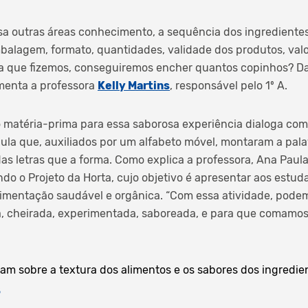
sa outras áreas conhecimento, a sequência dos ingredientes 
alagem, formato, quantidades, validade dos produtos, valor
ta que fizemos, conseguiremos encher quantos copinhos? Da
omenta a professora
Kelly Martins
, responsável pelo 1º A.
 matéria-prima para essa saborosa experiência dialoga com
ula que, auxiliados por um alfabeto móvel, montaram a pal
 letras que a forma. Como explica a professora, Ana Paula
do o Projeto da Horta, cujo objetivo é apresentar aos estuda
imentação saudável e orgânica. “Com essa atividade, podemo
a, cheirada, experimentada, saboreada, e para que comamos
m sobre a textura dos alimentos e os sabores dos ingredie
S