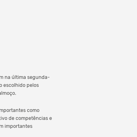
am na última segunda-
o escolhido pelos
almoço.
importantes como
tivo de competências e
am importantes