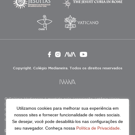
Copyright. Colégio Medianeira. Todos os direitos reservados
O Colégio Medianeira é mantido pela Associação Antônio Vieira
(ASAV), instituição de direito privado sem fins lucrativos, filantrópica,
Utilizamos cookies para melhorar sua experiência em
de natureza educativa, cultural, assistencial e beneficente, certificada
nossos sites e fornecer funcionalidade de redes sociais.
como Entidade Beneficente de Assistência Social (CEBAS), nas áreas
de educação e assistência social.
Se desejar, você pode desabilitá-los nas configurações de
seu navegador. Conheça nossa
Política de Privacidade
.
Continue lendo