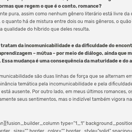
ormas que regem o que é o conto, romance?
te pura, assim como nenhum gênero literário está livre da
 o quanto há de mistura entre dois ou mais gêneros, o quã
 a qualidade do híbrido que deles resulta.
tratam da incomunicabilidade e da dificuldade do encontr
aprendizagem – mútua – por meio de diálogo, ainda que 
. Essa mudança é uma consequência da maturidade e do
unicabilidade são duas linhas de força que se alternam em
inância temática pela incomunicabilidade e pela dificuldad
está ausente. Por outro lado, em meus últimos romances, o
mente seus sentimentos, mas o indizível também vigora n
n][fusion_builder_column type=”1_1″ background_position=
rder_size=”” border_color=”” border_style=”solid” spacing