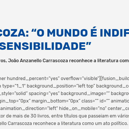
OZA: “O MUNDO É INDI
 SENSIBILIDADE”
ros, João Anzanello Carrascoza reconhece a literatura como
ner hundred_percent=”yes” overflow=”visible”][fusion_buil
 type=”1_1″ background_position=”left top” background_co
_style=”solid” spacing=”yes” background_image=”” backg
gin_top=”0px” margin_bottom=”0px” class=”” id=”” animati
animation_direction=”left” hide_on_mobile=”no” center_c
or de mais de 30 livros, entre títulos que passeiam em vário
llo Carrascoza reconhece a literatura como um ato político.