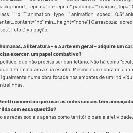
ackground_repeat=”no-repeat” padding=”” margin_top=”
ass=”” id=”” animation_type=”” animation_speed=”0.3″ anim
enter_content=”no” min_height=”none”]
Carrascoza: “acred
os”. Foto Divulgação.
humanas, a literatura – e a arte em geral – adquire um cará
ecisa exercer, um papel combativo?
 político, que não precisa ser panfletário. Não há como “ocul
que determinaram a sua escrita. Mesmo numa obra de cunho
, igualmente numa obra focada nos embates de um indivíduo
entrelinhas.
mith comentou que usar as redes sociais tem ameaçado
r lida com essa questão?
 as redes sociais apenas como território para a afetividade.