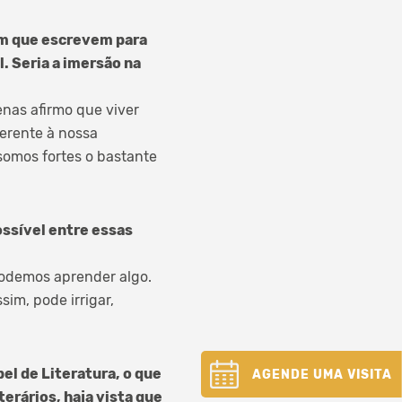
zem que escrevem para
. Seria a imersão na
enas afirmo que viver
ferente à nossa
somos fortes o bastante
ossível entre essas
odemos aprender algo.
im, pode irrigar,
el de Literatura, o que
AGENDE UMA VISITA
terários, haja vista que