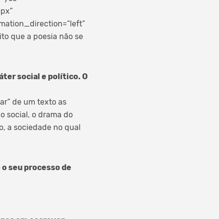
0px”
ation_direction=”left”
ito que a poesia não se
ter social e político. O
tar” de um texto as
 social, o drama do
, a sociedade no qual
 o seu processo de