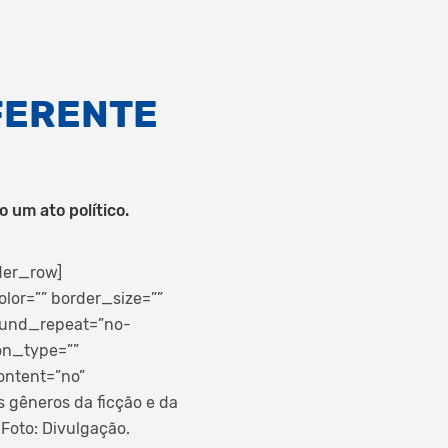
FERENTE
 um ato político.
der_row]
lor=”” border_size=””
round_repeat=”no-
on_type=””
ontent=”no”
s gêneros da ficção e da
 Foto: Divulgação.