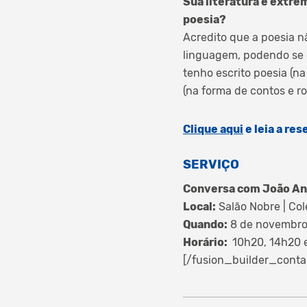
Sua literatura é extre
poesia?
Acredito que a poesia n
linguagem, podendo se e
tenho escrito poesia (na
(na forma de contos e r
Clique aqui
e leia a re
SERVIÇO
Conversa com João Anz
Local:
Salão Nobre | Col
Quando:
8 de novembr
Horário:
10h20, 14h20 
[/fusion_builder_conta