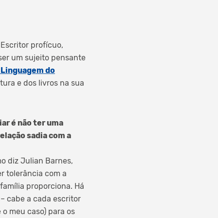
Escritor profícuo,
ser um sujeito pensante
 Linguagem do
ura e dos livros na sua
iar é não ter uma
 relação sadia com a
mo diz Julian Barnes,
er tolerância com a
família proporciona. Há
 – cabe a cada escritor
é o meu caso) para os