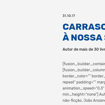
31.10.17
CARRASC
À NOSSA
Autor de mais de 30 liv
[fusion_builder_contai
[fusion_builder_column
border_color=”” border
repeat” padding=”” mar
animation_speed=”0.3″ 
min_height=”none”]
Aut
não-ficção, João Anzane