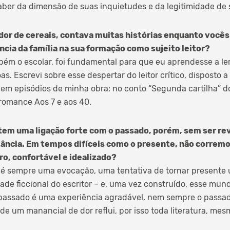
ber da dimensão de suas inquietudes e da legitimidade de 
dor de cereais, contava muitas histórias enquanto vocês
ncia da família na sua formação como sujeito leitor?
mbém o escolar, foi fundamental para que eu aprendesse a ler
s. Escrevi sobre esse despertar do leitor crítico, disposto
 em episódios de minha obra: no conto “Segunda cartilha” d
romance Aos 7 e aos 40.
 tem uma ligação forte com o passado, porém, sem ser re
tância. Em tempos difíceis como o presente, não corremos
o, confortável e idealizado?
r, é sempre uma evocação, uma tentativa de tornar presente
ade ficcional do escritor – e, uma vez construído, esse mu
 passado é uma experiência agradável, nem sempre o passad
nde um manancial de dor reflui, por isso toda literatura, me