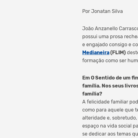
Por Jonatan Silva
João Anzanello Carrasco
possui uma prosa reche
e engajado consigo e c
Medianeira
(FLIM)
deste
formação como ser hum
Em O Sentido de um fim,
família. Nos seus livro
família?
A felicidade familiar po
como para aquele que tem
alteridade e, sobretudo
espaço na vida social pa
se dedicar aos temas qu