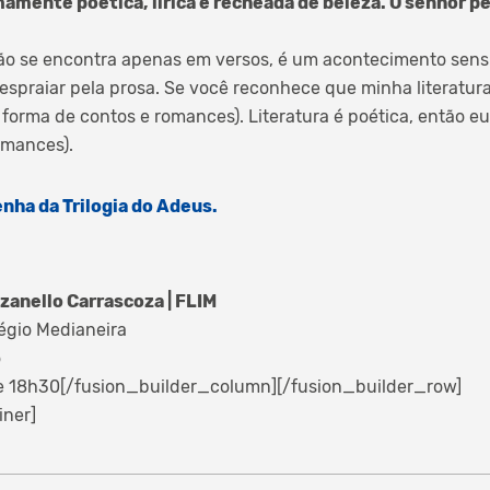
mamente poética, lírica e recheada de beleza. O senhor 
ão se encontra apenas em versos, é um acontecimento sensi
spraiar pela prosa. Se você reconhece que minha literatura 
 forma de contos e romances). Literatura é poética, então eu
omances).
senha da
Trilogia do Adeus.
anello Carrascoza | FLIM
égio Medianeira
o
e 18h30[/fusion_builder_column][/fusion_builder_row]
iner]