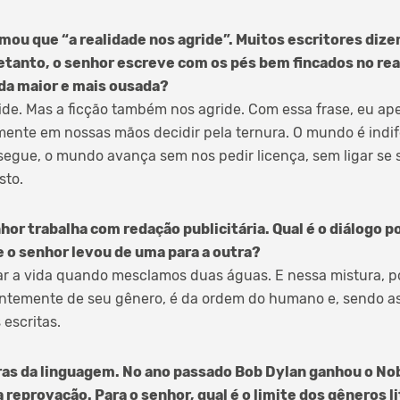
rmou que “a realidade nos agride”. Muitos escritores di
retanto, o senhor escreve com os pés bem fincados no real
da maior e mais ousada?
ride. Mas a ficção também nos agride. Com essa frase, eu ap
mente em nossas mãos decidir pela ternura. O mundo é indi
segue, o mundo avança sem nos pedir licença, sem ligar se 
sto.
hor trabalha com redação publicitária. Qual é o diálogo p
 o senhor levou de uma para a outra?
r a vida quando mesclamos duas águas. E nessa mistura, p
ntemente de seu gênero, é da ordem do humano e, sendo ass
 escritas.
ras da linguagem. No ano passado Bob Dylan ganhou o Nob
reprovação. Para o senhor, qual é o limite dos gêneros li