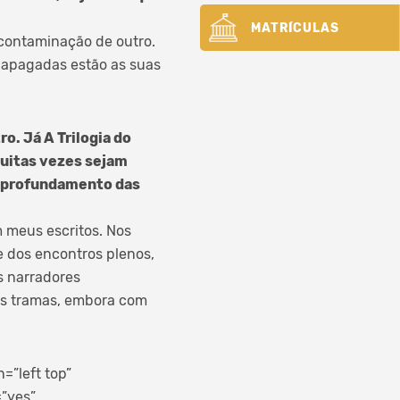
MATRÍCULAS
 contaminação de outro.
o apagadas estão as suas
o. Já A Trilogia do
muitas vezes sejam
 aprofundamento das
 meus escritos. Nos
e dos encontros plenos,
s narradores
as tramas, embora com
”left top”
=”yes”