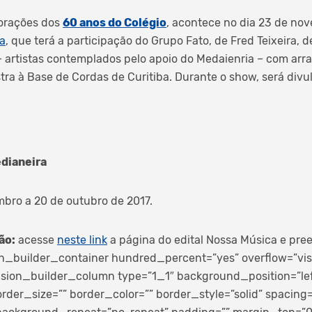
orações dos
60 anos do Colégio
, acontece no dia 23 de no
a
, que terá a participação do Grupo Fato, de Fred Teixeira, d
– artistas contemplados pelo apoio do Medaienria – com arra
ra à Base de Cordas de Curitiba. Durante o show, será div
edianeira
bro a 20 de outubro de 2017.
ão:
acesse
neste link
a página do edital Nossa Música e pree
ion_builder_container hundred_percent=”yes” overflow=”visi
usion_builder_column type=”1_1″ background_position=”lef
rder_size=”” border_color=”” border_style=”solid” spacing