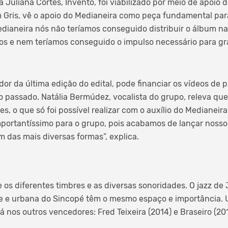
 Juliana Cortes, Invento, foi viabilizado por meio de apoio d
 Gris, vê o apoio do Medianeira como peça fundamental para
edianeira nós não teríamos conseguido distribuir o álbum 
s e nem teríamos conseguido o impulso necessário para g
or da última edição do edital, pode financiar os vídeos de
o passado. Natália Bermúdez, vocalista do grupo, releva q
s, o que só foi possível realizar com o auxílio do Medianeir
ortantíssimo para o grupo, pois acabamos de lançar nosso
 das mais diversas formas”, explica.
os diferentes timbres e as diversas sonoridades. O jazz de 
te e urbana do Sincopé têm o mesmo espaço e importância. 
tá nos outros vencedores: Fred Teixeira (2014) e Braseiro (201