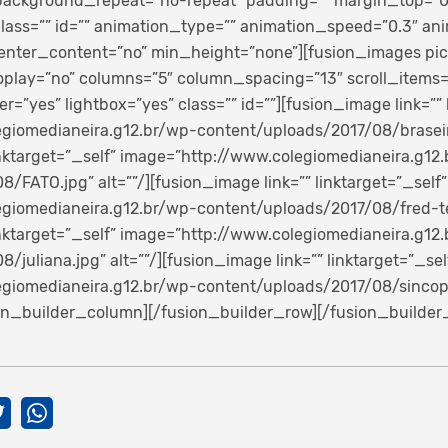
ackground_repeat=”no-repeat” padding=”” margin_top=”
ass=”” id=”” animation_type=”” animation_speed=”0.3″ anim
nter_content=”no” min_height=”none”][fusion_images pict
play=”no” columns=”5″ column_spacing=”13″ scroll_items
=”yes” lightbox=”yes” class=”” id=””][fusion_image link=”” 
giomedianeira.g12.br/wp-content/uploads/2017/08/braseiro.
inktarget=”_self” image=”http://www.colegiomedianeira.g12
/FATO.jpg” alt=””/][fusion_image link=”” linktarget=”_self”
giomedianeira.g12.br/wp-content/uploads/2017/08/fred-teix
inktarget=”_self” image=”http://www.colegiomedianeira.g12
juliana.jpg” alt=””/][fusion_image link=”” linktarget=”_sel
giomedianeira.g12.br/wp-content/uploads/2017/08/sincope-
on_builder_column][/fusion_builder_row][/fusion_builder