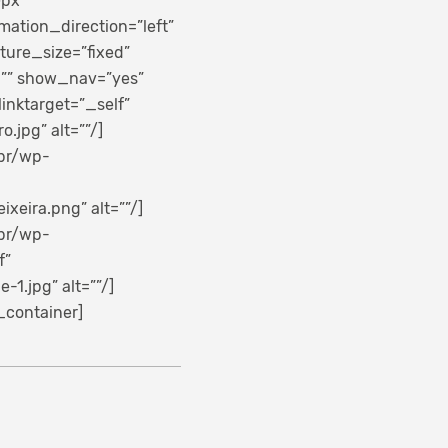
0px”
ation_direction=”left”
ure_size=”fixed”
=”” show_nav=”yes”
linktarget=”_self”
jpg” alt=””/]
.br/wp-
eira.png” alt=””/]
.br/wp-
f”
1.jpg” alt=””/]
_container]