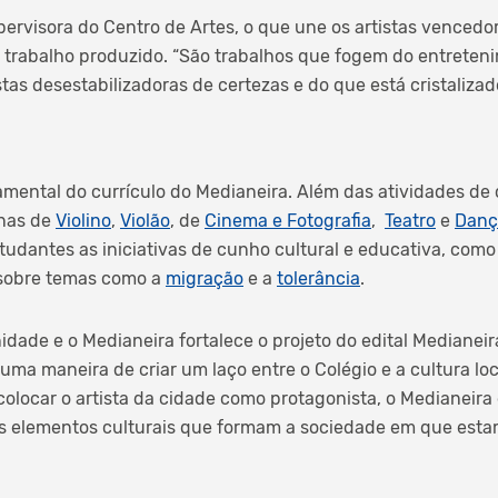
upervisora do Centro de Artes, o que une os artistas venced
o trabalho produzido. “São trabalhos que fogem do entrete
as desestabilizadoras de certezas e do que está cristalizad
amental do currículo do Medianeira. Além das atividades de
inas de
Violino
,
Violão
, de
Cinema e Fotografia
,
Teatro
e
Danç
tudantes as iniciativas de cunho cultural e educativa, como 
 sobre temas como a
migração
e a
tolerância
.
idade e o Medianeira fortalece o projeto do edital Medianei
ma maneira de criar um laço entre o Colégio e a cultura loc
colocar o artista da cidade como protagonista, o Medianei
 elementos culturais que formam a sociedade em que estam