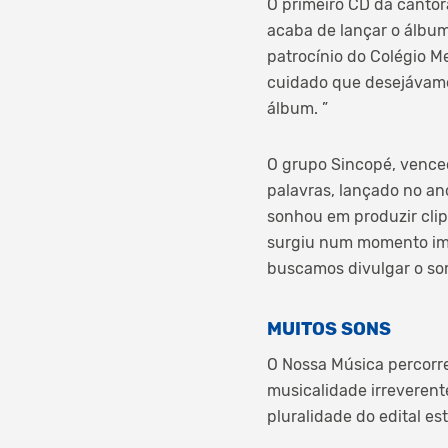
O primeiro CD da cantora
acaba de lançar o álbum
patrocínio do Colégio M
cuidado que desejávamo
álbum. ”
O grupo Sincopé, venced
palavras, lançado no an
sonhou em produzir clipe
surgiu num momento imp
buscamos divulgar o som
MUITOS SONS
O Nossa Música percorre 
musicalidade irreveren
pluralidade do edital es