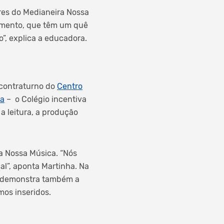
ores do Medianeira Nossa
nimento, que têm um quê
o”, explica a educadora.
 contraturno do
Centro
a
– o Colégio incentiva
a leitura, a produção
ra Nossa Música. “Nós
al”, aponta Martinha. Na
ra demonstra também a
os inseridos.