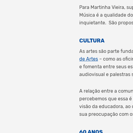
Para Martinha Vieira, s
Música é a qualidade d
inquietante. São propost
CULTURA
As artes são parte fund
de Artes
– como as ofic
e fomenta entre seus es
audiovisual e palestras
A relação entre a comun
percebemos que essa é u
visão da educadora, ao 
sua preocupação com os
60 ANOS