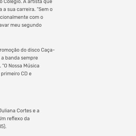
o Colégio. A artista que
 a sua carreira. “Sem o
nacionalmente com o
ravar meu segundo
 promoção do disco Caça-
ue a banda sempre
a. “O Nossa Música
 primeiro CD e
Juliana Cortes e a
Um reflexo da
5).