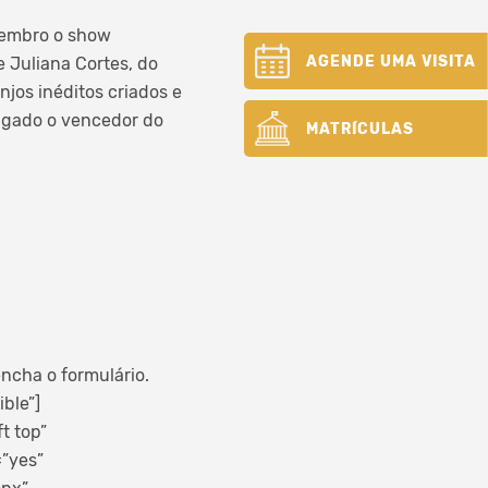
vembro o show
AGENDE UMA VISITA
e Juliana Cortes, do
njos inéditos criados e
ulgado o vencedor do
MATRÍCULAS
ncha o formulário.
ble”]
t top”
=”yes”