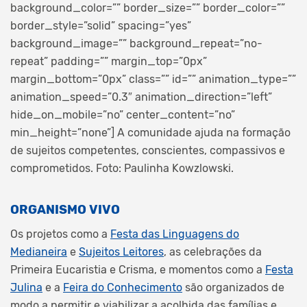
background_color=”” border_size=”” border_color=””
border_style=”solid” spacing=”yes”
background_image=”” background_repeat=”no-
repeat” padding=”” margin_top=”0px”
margin_bottom=”0px” class=”” id=”” animation_type=””
animation_speed=”0.3″ animation_direction=”left”
hide_on_mobile=”no” center_content=”no”
min_height=”none”]
A comunidade ajuda na formação
de sujeitos competentes, conscientes, compassivos e
comprometidos. Foto: Paulinha Kowzlowski.
ORGANISMO VIVO
Os projetos como a
Festa das Linguagens do
Medianeira
e
Sujeitos Leitores
, as celebrações da
Primeira Eucaristia e Crisma, e momentos como a
Festa
Julina
e a
Feira do Conhecimento
são organizados de
modo a permitir e viabilizar a acolhida das famílias e