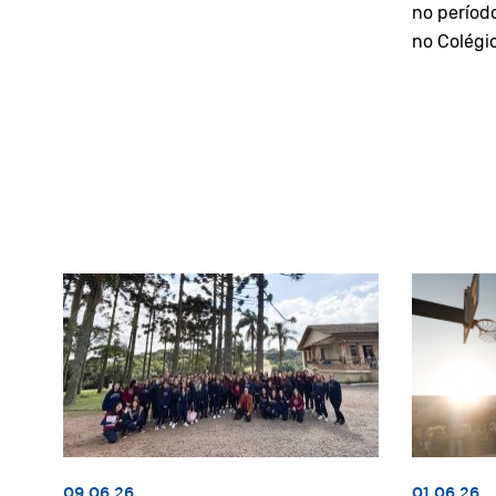
no períod
no Colégi
09.06.26
01.06.26