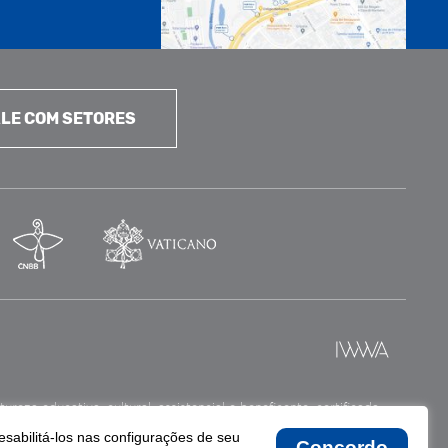
LE COM SETORES
reza educativa, cultural, assistencial e beneficente, certificada
esabilitá-los nas configurações de seu
Concordo