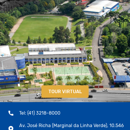
TOUR VIRTUAL
Tel: (41) 3218-8000
Av. José Richa (Marginal da Linha Verde), 10.546