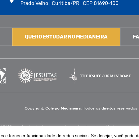
Prado Velho | Curitiba/PR | CEP 81690-100
QUERO ESTUDAR NO MEDIANEIRA
FA
Copyright. Colégio Medianeira. Todos os direitos reservados
V), instituição de direito privado sem fins lucrativos, filantrópica, de natu
eas de educação e assistência social.
s e fornecer funcionalidade de redes sociais. Se desejar, você pode d