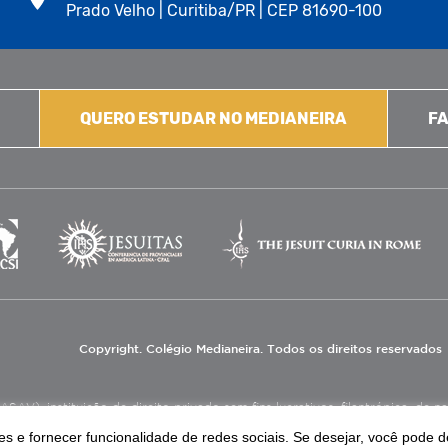
Prado Velho | Curitiba/PR | CEP 81690-100
QUERO ESTUDAR NO MEDIANEIRA
FA
Copyright. Colégio Medianeira. Todos os direitos reservados
V), instituição de direito privado sem fins lucrativos, filantrópica, de natu
eas de educação e assistência social.
s e fornecer funcionalidade de redes sociais. Se desejar, você pode d