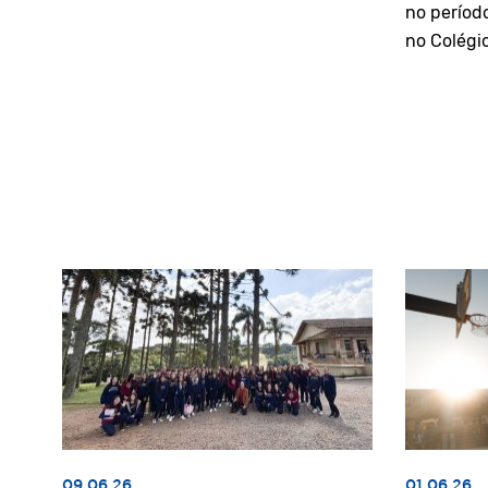
no períod
no Colégi
09.06.26
01.06.26