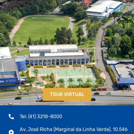
TOUR VIRTUAL
Tel: (41) 3218-8000
Av. José Richa (Marginal da Linha Verde), 10.546