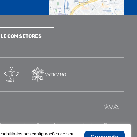
LE COM SETORES
reza educativa, cultural, assistencial e beneficente, certificada
esabilitá-los nas configurações de seu
Concordo