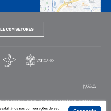
LE COM SETORES
reza educativa, cultural, assistencial e beneficente, certificada
esabilitá-los nas configurações de seu
Concordo