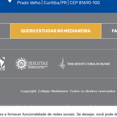
Prado Velho | Curitiba/PR | CEP 81690-100
QUERO ESTUDAR NO MEDIANEIRA
FA
Copyright. Colégio Medianeira. Todos os direitos reservados
V), instituição de direito privado sem fins lucrativos, filantrópica, de natu
eas de educação e assistência social.
s e fornecer funcionalidade de redes sociais. Se desejar, você pode d