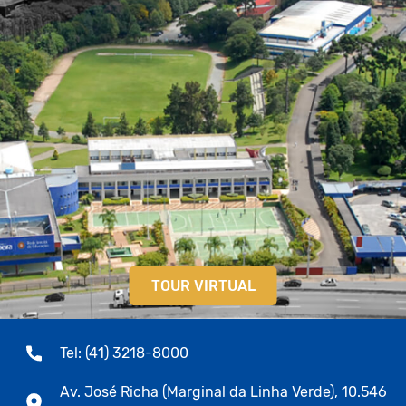
TOUR VIRTUAL
Tel: (41) 3218-8000
Av. José Richa (Marginal da Linha Verde), 10.546