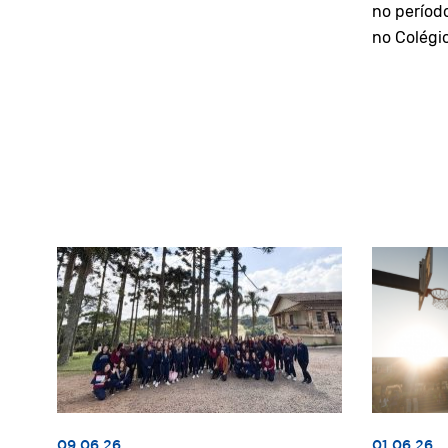
no períod
no Colégi
09.06.26
01.06.26