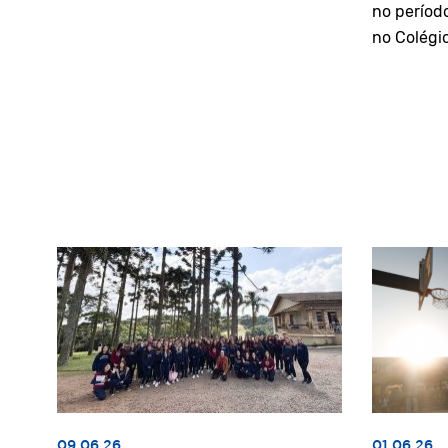
no períod
no Colégi
09.06.26
01.06.26