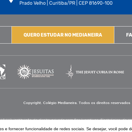
Prado Velho | Curitiba/PR | CEP 81690-100
QUERO ESTUDAR NO MEDIANEIRA
FA
Copyright. Colégio Medianeira. Todos os direitos reservados
V), instituição de direito privado sem fins lucrativos, filantrópica, de natu
eas de educação e assistência social.
s e fornecer funcionalidade de redes sociais. Se desejar, você pode d