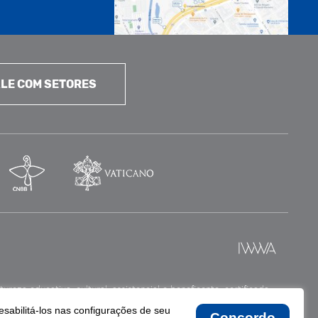
LE COM SETORES
reza educativa, cultural, assistencial e beneficente, certificada
esabilitá-los nas configurações de seu
Concordo