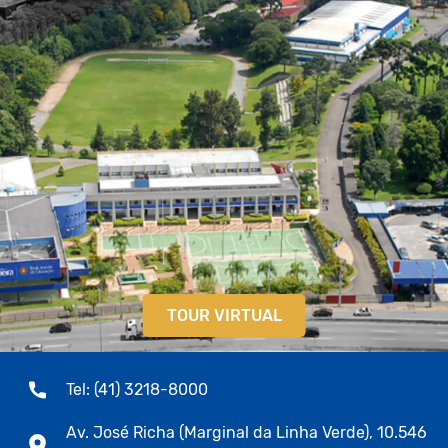
TOUR VIRTUAL
Tel: (41) 3218-8000
Av. José Richa (Marginal da Linha Verde), 10.546