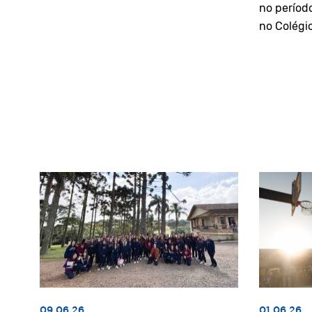
no períod
no Colégi
09.06.26
01.06.26