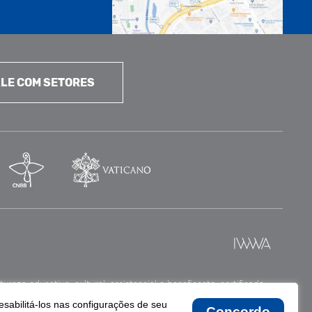
LE COM SETORES
reza educativa, cultural, assistencial e beneficente, certificada
esabilitá-los nas configurações de seu
Concordo