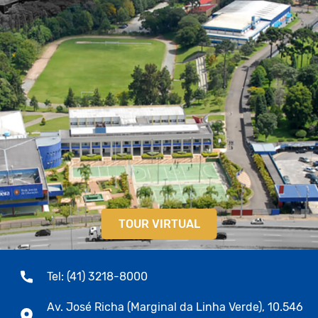
TOUR VIRTUAL
Tel: (41) 3218-8000
Av. José Richa (Marginal da Linha Verde), 10.546