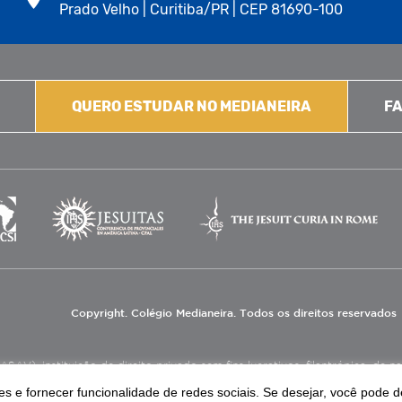
Prado Velho | Curitiba/PR | CEP 81690-100
QUERO ESTUDAR NO MEDIANEIRA
FA
Copyright. Colégio Medianeira. Todos os direitos reservados
V), instituição de direito privado sem fins lucrativos, filantrópica, de natu
eas de educação e assistência social.
s e fornecer funcionalidade de redes sociais. Se desejar, você pode d