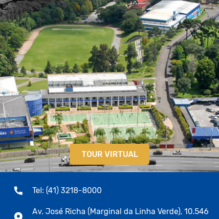
TOUR VIRTUAL
Tel: (41) 3218-8000
Av. José Richa (Marginal da Linha Verde), 10.546