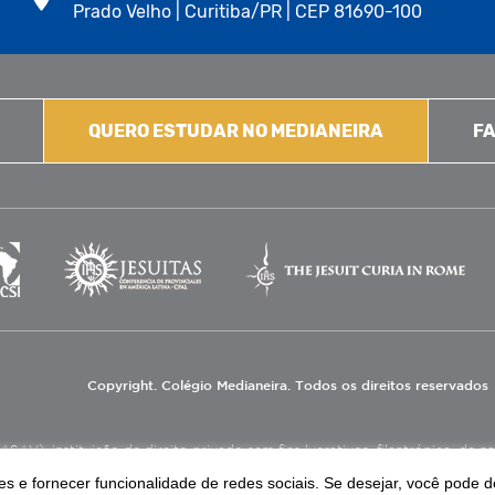
Prado Velho | Curitiba/PR | CEP 81690-100
QUERO ESTUDAR NO MEDIANEIRA
FA
Copyright. Colégio Medianeira. Todos os direitos reservados
V), instituição de direito privado sem fins lucrativos, filantrópica, de natu
eas de educação e assistência social.
s e fornecer funcionalidade de redes sociais. Se desejar, você pode d