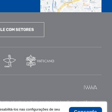
LE COM SETORES
reza educativa, cultural, assistencial e beneficente, certificada
esabilitá-los nas configurações de seu
Concordo