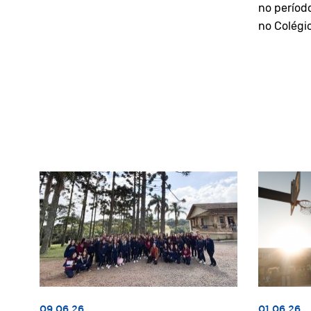
no períod
no Colégi
09.06.26
01.06.26